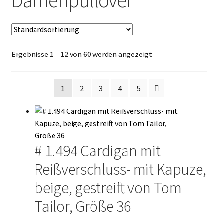
Damenpullover
Termin Kalender
Kontakte
Ergebnisse 1 – 12 von 60 werden angezeigt
1
2
3
4
5
# 1.494 Cardigan mit
Reißverschluss- mit Kapuze,
beige, gestreift von Tom
Tailor, Größe 36