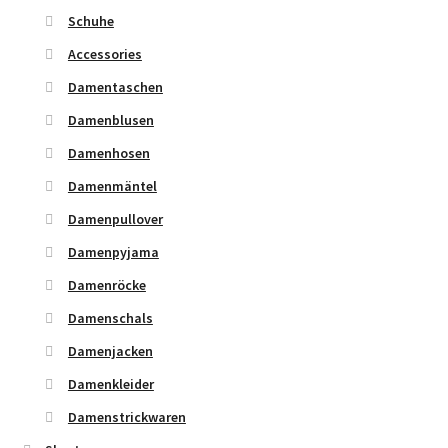
Schuhe
Accessories
Damentaschen
Damenblusen
Damenhosen
Damenmäntel
Damenpullover
Damenpyjama
Damenröcke
Damenschals
Damenjacken
Damenkleider
Damenstrickwaren