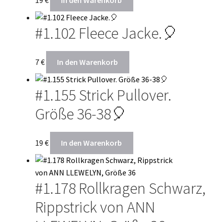
#1.102 Fleece Jacke.🎈
7
€
In den Warenkorb
#1.155 Strick Pullover.
Größe 36-38🎈
19
€
In den Warenkorb
#1.178 Rollkragen Schwarz,
Rippstrick von ANN