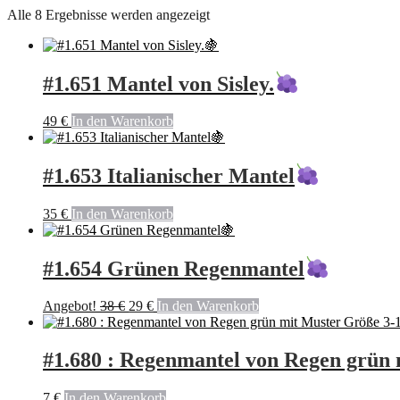
Alle 8 Ergebnisse werden angezeigt
#1.651 Mantel von Sisley.
49
€
In den Warenkorb
#1.653 Italianischer Mantel
35
€
In den Warenkorb
#1.654 Grünen Regenmantel
Ursprünglicher
Aktueller
Angebot!
38
€
29
€
In den Warenkorb
Preis
Preis
war:
ist:
38 €
29 €.
#1.680 : Regenmantel von Regen grün 
7
€
In den Warenkorb