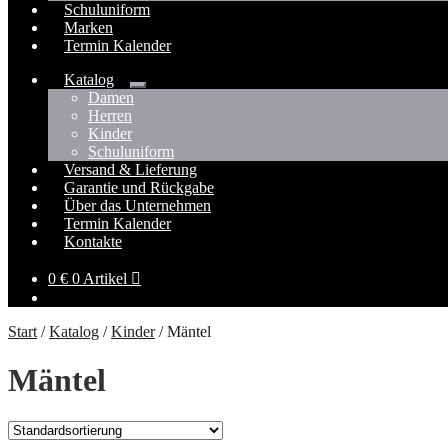
Schuluniform
Marken
Termin Kalender
Katalog
Untermenü
Damen
öffnen
Herren
Kinder
Schuluniform
Versand & Lieferung
Garantie und Rückgabe
Über das Unternehmen
Termin Kalender
Kontakte
0
€
0 Artikel
Start
/
Katalog
/
Kinder
/
Mäntel
Mäntel