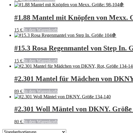
#1.88 Mantel mit Knöpfen von Mexx. 
15
€
In den Warenkorb
#15.3 Rosa Regenmantel von Step In. 
15
€
In den Warenkorb
#2.301 Mantel für Mädchen von DKNY,
89
€
In den Warenkorb
#2.301 Woll Mäntel von DKNY. Größe
80
€
In den Warenkorb