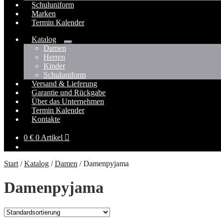
Schuluniform
Marken
Termin Kalender
Katalog
Untermenü
Damen
öffnen
Herren
Kinder
Schuluniform
Versand & Lieferung
Garantie und Rückgabe
Über das Unternehmen
Termin Kalender
Kontakte
0
€
0 Artikel
Start
/
Katalog
/
Damen
/
Damenpyjama
Damenpyjama