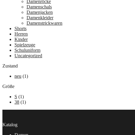
Damenröcke
Damenschals
Damenjacken
Damenkleider
Damenstrickwaren
Shorts
Herren
Kinder
Spielzeuge
Schuluniform
Uncategorized
Zustand
neu
(1)
Größe
S
(1)
38
(1)
Katalog
Damen