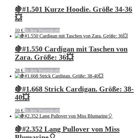
🍇#1.501 Kurze Hoodie. Größe 34-36
💥
10
€
In den Warenkorb
🍇#1.550 Cardigan mit Taschen von
Zara. Größe: 36💥
28
€
In den Warenkorb
🍇#1.668 Strick Cardigan. Größe: 38-
40💥
16
€
In den Warenkorb
🍇#2.352 Lang Pullover von Miss
Blumarine🎈