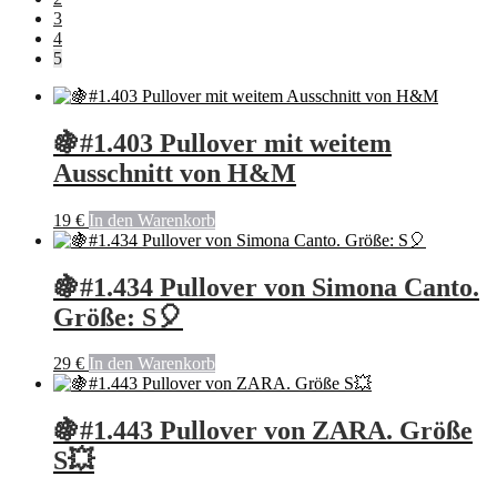
3
4
5
🍇#1.403 Pullover mit weitem
Ausschnitt von H&M
19
€
In den Warenkorb
🍇#1.434 Pullover von Simona Canto.
Größe: S🎈
29
€
In den Warenkorb
🍇#1.443 Pullover von ZARA. Größe
S💥