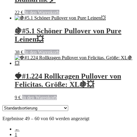
22
€
In den Warenkorb
🍇#5.1 Schöner Pullover von Pure
Leinen💥
38
€
In den Warenkorb
🍓#1.224 Rollkragen Pullover von
Felicitas. Größe: XL🍇💥
9
€
In den Warenkorb
Ergebnisse 49 – 60 von 60 werden angezeigt
←
1