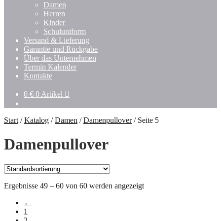
Damen
Herren
Kinder
Schuluniform
Versand & Lieferung
Garantie und Rückgabe
Über das Unternehmen
Termin Kalender
Kontakte
0
€
0 Artikel
Start
/
Katalog
/
Damen
/
Damenpullover
/
Seite 5
Damenpullover
Ergebnisse 49 – 60 von 60 werden angezeigt
←
1
2