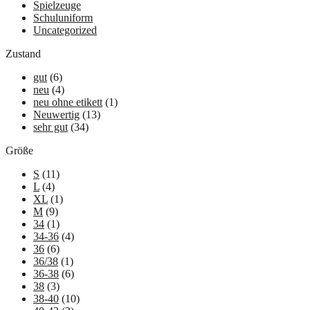
Spielzeuge
Schuluniform
Uncategorized
Zustand
gut
(6)
neu
(4)
neu ohne etikett
(1)
Neuwertig
(13)
sehr gut
(34)
Größe
S
(11)
L
(4)
XL
(1)
M
(9)
34
(1)
34-36
(4)
36
(6)
36/38
(1)
36-38
(6)
38
(3)
38-40
(10)