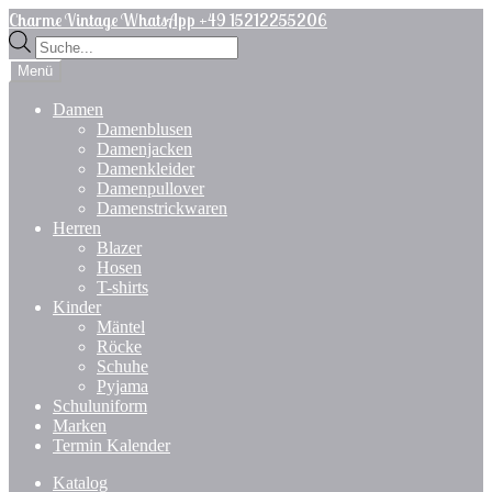
Zur
Zum
Charme Vintage WhatsApp +49 15212255206
Navigation
Inhalt
Products
springen
springen
search
Menü
Damen
Damenblusen
Damenjacken
Damenkleider
Damenpullover
Damenstrickwaren
Herren
Blazer
Hosen
T-shirts
Kinder
Mäntel
Röcke
Schuhe
Pyjama
Schuluniform
Marken
Termin Kalender
Katalog