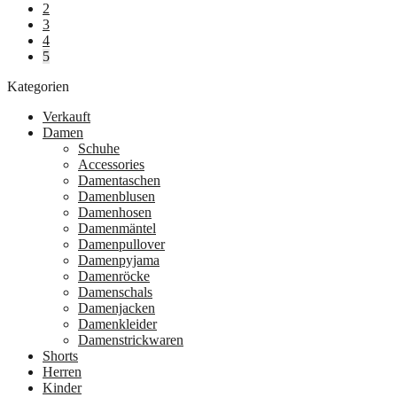
2
3
4
5
Kategorien
Verkauft
Damen
Schuhe
Accessories
Damentaschen
Damenblusen
Damenhosen
Damenmäntel
Damenpullover
Damenpyjama
Damenröcke
Damenschals
Damenjacken
Damenkleider
Damenstrickwaren
Shorts
Herren
Kinder