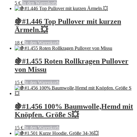
5
€
In den Warenkorb
🍇#1.446 Top Pullover mit kurzen
Ärmeln.💥
18
€
In den Warenkorb
🍇#1.455 Roten Rollkragen Pullover
von Missu
15
€
In den Warenkorb
🍇#1.456 100% Baumwolle,Hemd mit
Knöpfen. Größe S💥
15
€
In den Warenkorb