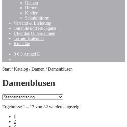
Damen
Herren
Kinder
Schuluniform
Versand & Lieferung
Garantie und Rückgabe
Über das Unternehmen
Termin Kalender
Kontakte
0
€
0 Artikel
Start
/
Katalog
/
Damen
/
Damenblusen
Damenblusen
Ergebnisse 1 – 12 von 82 werden angezeigt
1
2
3