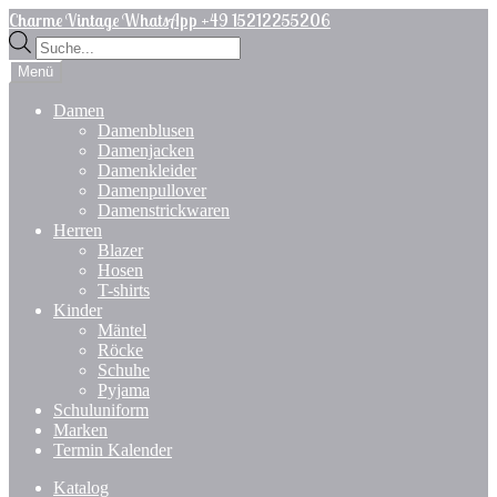
Zur
Zum
Charme Vintage WhatsApp +49 15212255206
Navigation
Inhalt
Products
springen
springen
search
Menü
Damen
Damenblusen
Damenjacken
Damenkleider
Damenpullover
Damenstrickwaren
Herren
Blazer
Hosen
T-shirts
Kinder
Mäntel
Röcke
Schuhe
Pyjama
Schuluniform
Marken
Termin Kalender
Katalog