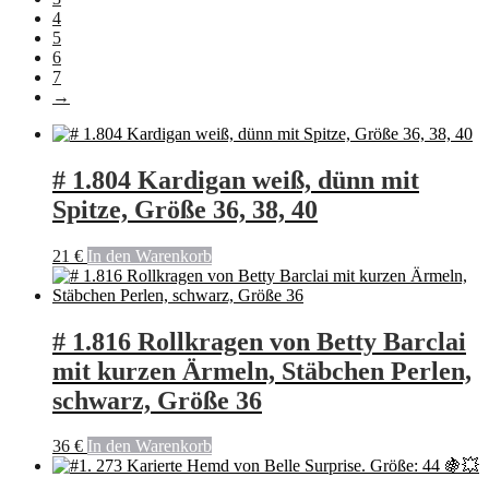
4
5
6
7
→
# 1.804 Kardigan weiß, dünn mit
Spitze, Größe 36, 38, 40
21
€
In den Warenkorb
# 1.816 Rollkragen von Betty Barclai
mit kurzen Ärmeln, Stäbchen Perlen,
schwarz, Größe 36
36
€
In den Warenkorb