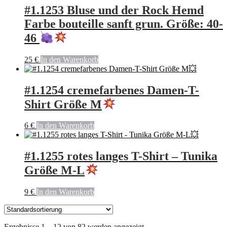
#1.1253 Bluse und der Rock Hemd
Farbe bouteille sanft grun. Größe: 40-
46
25
€
In den Warenkorb
#1.1254 cremefarbenes Damen-T-
Shirt Größe M
6
€
In den Warenkorb
#1.1255 rotes langes T-Shirt – Tunika
Größe M-L
9
€
In den Warenkorb
Ergebnisse 1 – 12 von 82 werden angezeigt