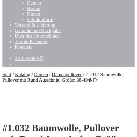
Damen
Herren
Kinder
Schuluniform
Versand & Lieferung
Garantie und Rückgabe
Über das Unternehmen
Termin Kalender
Kontakte
0
€
0 Artikel
Start
/
Katalog
/
Damen
/
Damenpullover
/
#1.032 Baumwolle,
Pullover mit Rund Ausschnitt. Größe: 38-40🍇💥
#1.032 Baumwolle, Pullover