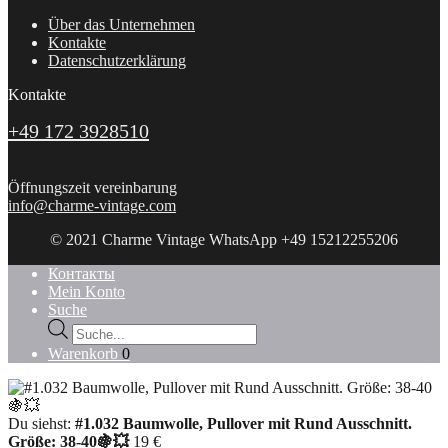
Über das Unternehmen
Kontakte
Datenschutzerklärung
Kontakte
+49 172 3928510
Öffnungszeit vereinbarung
info@charme-vintage.com
© 2021 Charme Vintage WhatsApp +49 15212255206
Контакты
Mein Konto
Suche
Products
search
Warenkorb
0
Du siehst:
#1.032 Baumwolle, Pullover mit Rund Ausschnitt.
Größe: 38-40🍇💥
19
€