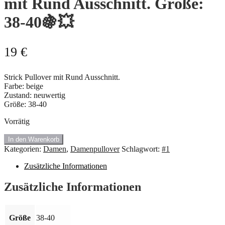
mit Rund Ausschnitt. Größe:
38-40🍇💥
19
€
Strick Pullover mit Rund Ausschnitt.
Farbe: beige
Zustand: neuwertig
Größe: 38-40
Vorrätig
#1.032
In den Warenkorb
Baumwolle,
Kategorien:
Damen
,
Damenpullover
Schlagwort:
#1
Pullover
mit
Zusätzliche Informationen
Rund
Ausschnitt.
Zusätzliche Informationen
Größe:
38-
40
Größe
38-40
🍇