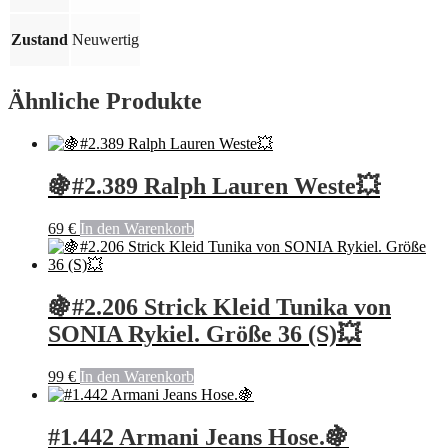
💥
Menge
Zustand
Neuwertig
Ähnliche Produkte
🍇#2.389 Ralph Lauren Weste💥
69
€
In den Warenkorb
🍇#2.206 Strick Kleid Tunika von
SONIA Rykiel. Größe 36 (S)💥
99
€
In den Warenkorb
#1.442 Armani Jeans Hose.🍇