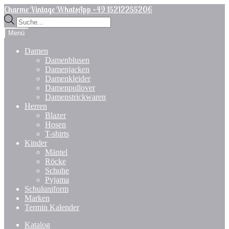
Zur
Zum
Charme Vintage WhatsApp +49 15212255206
Navigation
Inhalt
Products
springen
springen
search
Menü
Damen
Damenblusen
Damenjacken
Damenkleider
Damenpullover
Damenstrickwaren
Herren
Blazer
Hosen
T-shirts
Kinder
Mäntel
Röcke
Schuhe
Pyjama
Schuluniform
Marken
Termin Kalender
Katalog