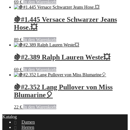
69
€
In den Warenkorb
🍇#1.445 Versace Schwarzer Jeans
Hose.💥
89
€
In den Warenkorb
🍇#2.389 Ralph Lauren Weste💥
69
€
In den Warenkorb
🍇#2.352 Lang Pullover von Miss
Blumarine🎈
22
€
In den Warenkorb
Katalog
Damen
Herren