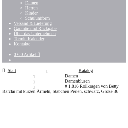
Damen
Herren
Kinder
Schuluniform
Versand & Lieferung
Garantie und Rückgabe
Über das Unternehmen
Termin Kalender
Kontakte
0
€
0 Artikel
Start
Katalog
Damen
Damenblusen
# 1.816 Rollkragen von Betty
Barclai mit kurzen Ärmeln, Stäbchen Perlen, schwarz, Größe 36