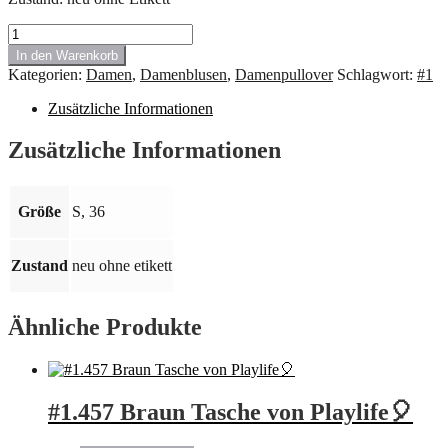
#
1.816
In den Warenkorb
Rollkragen
Kategorien:
Damen
,
Damenblusen
,
Damenpullover
Schlagwort:
#1
von
Betty
Zusätzliche Informationen
Barclai
mit
Zusätzliche Informationen
kurzen
Ärmeln,
Stäbchen
Perlen,
Größe
S, 36
schwarz,
Größe
36
Zustand
neu ohne etikett
Menge
Ähnliche Produkte
#1.457 Braun Tasche von Playlife🎈