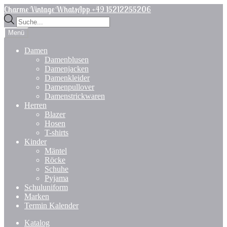
Zur
Zum
Charme Vintage WhatsApp +49 15212255206
Navigation
Inhalt
Products
springen
springen
search
Menü
Damen
Damenblusen
Damenjacken
Damenkleider
Damenpullover
Damenstrickwaren
Herren
Blazer
Hosen
T-shirts
Kinder
Mäntel
Röcke
Schuhe
Pyjama
Schuluniform
Marken
Termin Kalender
Katalog