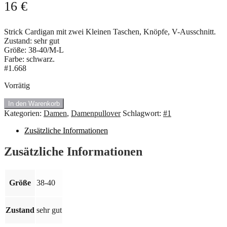
16
€
Strick Cardigan mit zwei Kleinen Taschen, Knöpfe, V-Ausschnitt.
Zustand: sehr gut
Größe: 38-40/M-L
Farbe: schwarz.
#1.668
Vorrätig
🍇
In den Warenkorb
#1.668
Kategorien:
Damen
,
Damenpullover
Schlagwort:
#1
Strick
Cardigan.
Zusätzliche Informationen
Größe:
38-
Zusätzliche Informationen
40
💥
Menge
Größe
38-40
Zustand
sehr gut