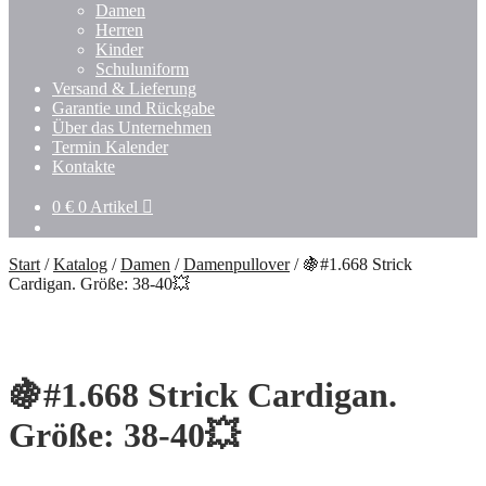
Damen
Herren
Kinder
Schuluniform
Versand & Lieferung
Garantie und Rückgabe
Über das Unternehmen
Termin Kalender
Kontakte
0
€
0 Artikel
Start
/
Katalog
/
Damen
/
Damenpullover
/
🍇#1.668 Strick
Cardigan. Größe: 38-40💥
🍇#1.668 Strick Cardigan.
Größe: 38-40💥