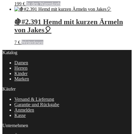
199
€
In den Warenkorb
🍇#2.391 Hemd mit kurzen Ärmeln
von Jakes🎈
7
€
Weiterlesen
Katalog
Damen
Herren
Kinder
Marken
Käufer
Versand & Lieferung
Garantie und Rückgabe
Anmelden
Kasse
Unternehmen