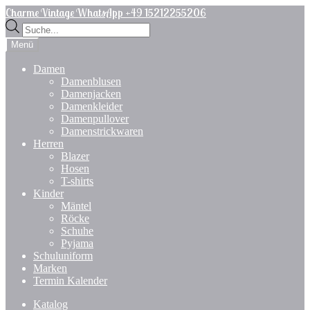
Zur
Zum
Charme Vintage WhatsApp +49 15212255206
Navigation
Inhalt
Products
springen
springen
search
Menü
Damen
Damenblusen
Damenjacken
Damenkleider
Damenpullover
Damenstrickwaren
Herren
Blazer
Hosen
T-shirts
Kinder
Mäntel
Röcke
Schuhe
Pyjama
Schuluniform
Marken
Termin Kalender
Katalog