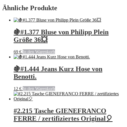
Ähnliche Produkte
🍇#1.377 Bluse von Philipp Plein
Größe 36💥
69
€
In den Warenkorb
🍇#1.444 Jeans Kurz Hose von
Benotti.
12
€
In den Warenkorb
#2.215 Tasche GIENEFRANCO
FERRE / zertifiziertes Original🎈