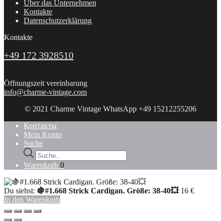
Über das Unternehmen
Kontakte
Datenschutzerklärung
Kontakte
+49 172 3928510
Öffnungszeit vereinbarung
info@charme-vintage.com
© 2021 Charme Vintage WhatsApp +49 15212255206
Контакты
Mein Konto
Suche
Products
search
Warenkorb
0
Du siehst:
🍇#1.668 Strick Cardigan. Größe: 38-40💥
16
€
In den Warenkorb