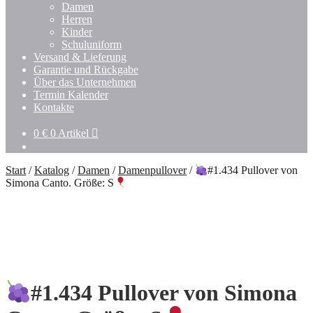
Damen
Herren
Kinder
Schuluniform
Versand & Lieferung
Garantie und Rückgabe
Über das Unternehmen
Termin Kalender
Kontakte
0
€
0 Artikel
Start
/
Katalog
/
Damen
/
Damenpullover
/
#1.434 Pullover von
Simona Canto. Größe: S
#1.434 Pullover von Simona