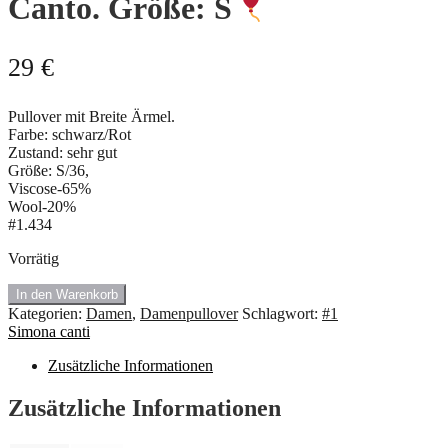
Canto. Größe: S
29
€
Pullover mit Breite Ärmel.
Farbe: schwarz/Rot
Zustand: sehr gut
Größe: S/36,
Viscose-65%
Wool-20%
#1.434
Vorrätig
In den Warenkorb
#1.434
Kategorien:
Damen
,
Damenpullover
Schlagwort:
#1
Pullover
Simona canti
von
Simona
Zusätzliche Informationen
Canto.
Größe:
Zusätzliche Informationen
S