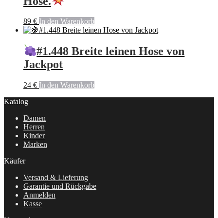
Hose.
89
€
In den Warenkorb
#1.448 Breite leinen Hose von
Jackpot
24
€
In den Warenkorb
Katalog
Damen
Herren
Kinder
Marken
Käufer
Versand & Lieferung
Garantie und Rückgabe
Anmelden
Kasse