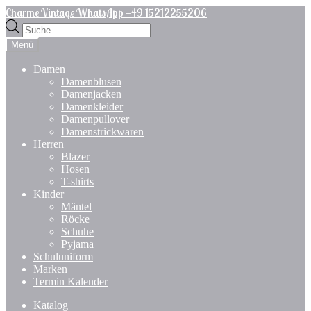
Zur
Zum
Charme Vintage WhatsApp +49 15212255206
Navigation
Inhalt
Products
springen
springen
search
Menü
Damen
Damenblusen
Damenjacken
Damenkleider
Damenpullover
Damenstrickwaren
Herren
Blazer
Hosen
T-shirts
Kinder
Mäntel
Röcke
Schuhe
Pyjama
Schuluniform
Marken
Termin Kalender
Katalog