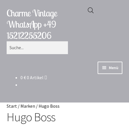
Charme Vintage
Zur
Zum
Products
Navigation
Inhalt
search
WhatsApp +49
springen
springen
15212255206
Menü
0
€
0 Artikel
Katalog
Versand & Lieferung
Start
/
Marken
/
Hugo Boss
Garantie und Rückgabe
Hugo Boss
Über das Unternehmen