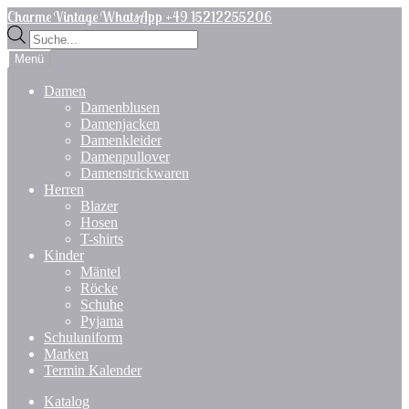
Zur
Zum
Charme Vintage WhatsApp +49 15212255206
Navigation
Inhalt
Products
springen
springen
search
Menü
Damen
Damenblusen
Damenjacken
Damenkleider
Damenpullover
Damenstrickwaren
Herren
Blazer
Hosen
T-shirts
Kinder
Mäntel
Röcke
Schuhe
Pyjama
Schuluniform
Marken
Termin Kalender
Katalog