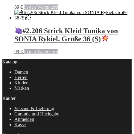
89
€
In den Warenkorb
#2.206 Strick Kleid Tunika von
SONIA Rykiel. Größe 36 (S)
99
€
In den Warenkorb
Katalog
Damen
Herren
Kinder
Marken
Käufer
Versand & Lieferung
Garantie und Rückgabe
Anmelden
Kasse