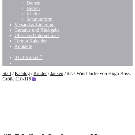
Damen
Herren
Kinder
Schuluniform
Versand & Lieferung
Garantie und Rückgabe
Über das Unternehmen
Termin Kalender
Kontakte
0
€
0 Artikel
Start
/
Katalog
/
Kinder
/
Jacken
/
#2.7 Wind Jacke von Hugo Boss.
Größe:110-116