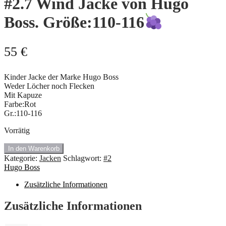
#2.7 Wind Jacke von Hugo
Boss. Größe:110-116
55
€
Kinder Jacke der Marke Hugo Boss
Weder Löcher noch Flecken
Mit Kapuze
Farbe:Rot
Gr.:110-116
Vorrätig
#2.7
In den Warenkorb
Wind
Kategorie:
Jacken
Schlagwort:
#2
Jacke
Hugo Boss
von
Hugo
Zusätzliche Informationen
Boss.
Größe:110-
Zusätzliche Informationen
116