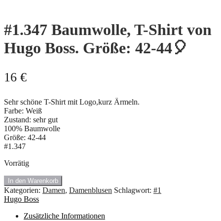
#1.347 Baumwolle, T-Shirt von
Hugo Boss. Größe: 42-44🎈
16
€
Sehr schöne T-Shirt mit Logo,kurz Ärmeln.
Farbe: Weiß
Zustand: sehr gut
100% Baumwolle
Größe: 42-44
#1.347
Vorrätig
#1.347
In den Warenkorb
Baumwolle,
Kategorien:
Damen
,
Damenblusen
Schlagwort:
#1
T-
Hugo Boss
Shirt
von
Zusätzliche Informationen