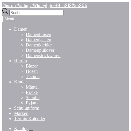
Zur
Zum
Charme Vintage WhatsApp +49 15212255206
Navigation
Inhalt
Products
springen
springen
search
Menü
Damen
Damenblusen
Damenjacken
Damenkleider
Damenpullover
Damenstrickwaren
Herren
Blazer
Hosen
T-shirts
Kinder
Mäntel
Röcke
Schuhe
Pyjama
Schuluniform
Marken
Termin Kalender
Katalog