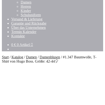
Untermenü
Damen
öffnen
Herren
Kinder
Schuluniform
Versand & Lieferung
Garantie und Rückgabe
Über das Unternehmen
Termin Kalender
Kontakte
0
€
0 Artikel
Start
/
Katalog
/
Damen
/
Damenblusen
/
#1.347 Baumwolle, T-
Shirt von Hugo Boss. Größe: 42-44🎈