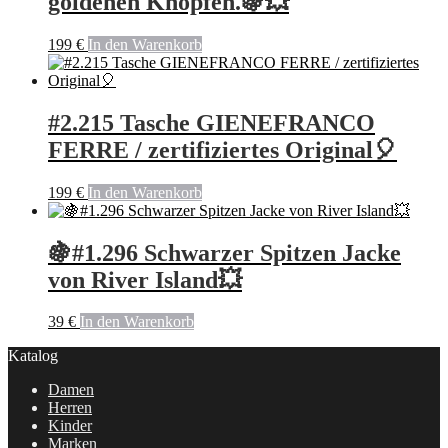
goldenen Knöpfen.🍇💥
199
€
In den Warenkorb
#2.215 Tasche GIENEFRANCO
FERRE / zertifiziertes Original🎈
199
€
In den Warenkorb
🍇#1.296 Schwarzer Spitzen Jacke
von River Island💥
39
€
In den Warenkorb
Katalog
Damen
Herren
Kinder
Marken