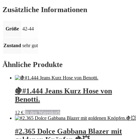
Hugo
Boss.
Zusätzliche Informationen
Größe:
42-
44
Größe
42-44
🎈
Menge
Zustand
sehr gut
Ähnliche Produkte
🍇#1.444 Jeans Kurz Hose von
Benotti.
12
€
In den Warenkorb
#2.365 Dolce Gabbana Blazer mit