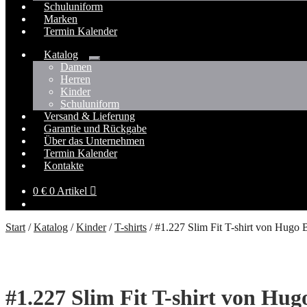
Schuluniform
Marken
Termin Kalender
Katalog
Untermenü
Damen
öffnen
Herren
Kinder
Schuluniform
Versand & Lieferung
Garantie und Rückgabe
Über das Unternehmen
Termin Kalender
Kontakte
0
€
0 Artikel
Start
/
Katalog
/
Kinder
/
T-shirts
/
#1.227 Slim Fit T-shirt von Hugo 
#1.227 Slim Fit T-shirt von Hug