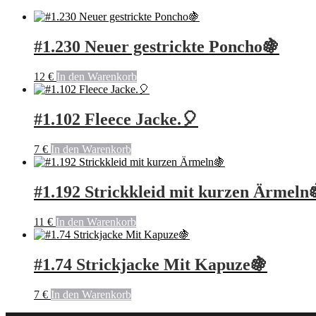
#1.230 Neuer gestrickte Poncho🍇
12
€
In den Warenkorb
#1.102 Fleece Jacke.🎈
7
€
In den Warenkorb
#1.192 Strickkleid mit kurzen Ärmeln
11
€
In den Warenkorb
#1.74 Strickjacke Mit Kapuze🍇
7
€
In den Warenkorb