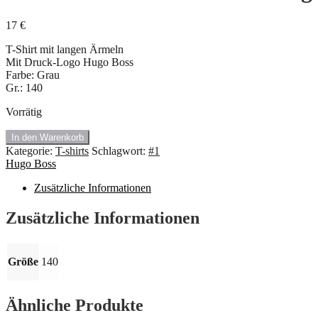
17
€
T-Shirt mit langen Ärmeln
Mit Druck-Logo Hugo Boss
Farbe: Grau
Gr.: 140
Vorrätig
#1.227
In den Warenkorb
Slim
Kategorie:
T-shirts
Schlagwort:
#1
Fit
Hugo Boss
T-
shirt
Zusätzliche Informationen
von
Hugo
Zusätzliche Informationen
Boss
🍇
Menge
Größe
140
Ähnliche Produkte