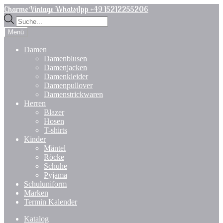
Zur
Zum
Charme Vintage WhatsApp +49 15212255206
Navigation
Inhalt
Products
springen
springen
search
Menü
Damen
Damenblusen
Damenjacken
Damenkleider
Damenpullover
Damenstrickwaren
Herren
Blazer
Hosen
T-shirts
Kinder
Mäntel
Röcke
Schuhe
Pyjama
Schuluniform
Marken
Termin Kalender
Katalog