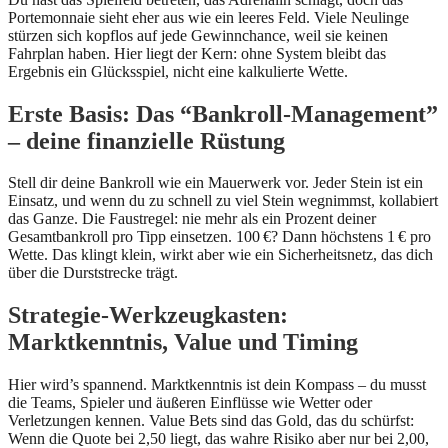
Portemonnaie sieht eher aus wie ein leeres Feld. Viele Neulinge
stürzen sich kopflos auf jede Gewinnchance, weil sie keinen
Fahrplan haben. Hier liegt der Kern: ohne System bleibt das
Ergebnis ein Glücksspiel, nicht eine kalkulierte Wette.
Erste Basis: Das “Bankroll‑Management”
– deine finanzielle Rüstung
Stell dir deine Bankroll wie ein Mauerwerk vor. Jeder Stein ist ein
Einsatz, und wenn du zu schnell zu viel Stein wegnimmst, kollabiert
das Ganze. Die Faustregel: nie mehr als ein Prozent deiner
Gesamtbankroll pro Tipp einsetzen. 100 €? Dann höchstens 1 € pro
Wette. Das klingt klein, wirkt aber wie ein Sicherheitsnetz, das dich
über die Durststrecke trägt.
Strategie‑Werkzeugkasten:
Marktkenntnis, Value und Timing
Hier wird’s spannend. Marktkenntnis ist dein Kompass – du musst
die Teams, Spieler und äußeren Einflüsse wie Wetter oder
Verletzungen kennen. Value Bets sind das Gold, das du schürfst:
Wenn die Quote bei 2,50 liegt, das wahre Risiko aber nur bei 2,00,