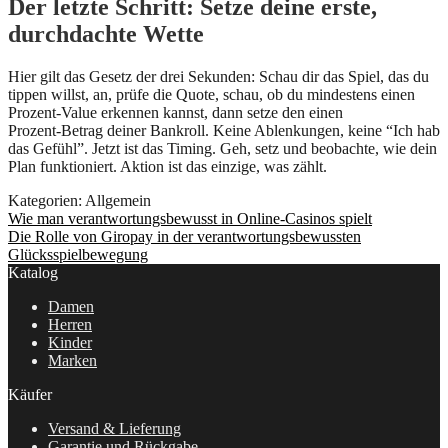
Der letzte Schritt: Setze deine erste,
durchdachte Wette
Hier gilt das Gesetz der drei Sekunden: Schau dir das Spiel, das du
tippen willst, an, prüfe die Quote, schau, ob du mindestens einen
Prozent‑Value erkennen kannst, dann setze den einen
Prozent‑Betrag deiner Bankroll. Keine Ablenkungen, keine “Ich hab
das Gefühl”. Jetzt ist das Timing. Geh, setz und beobachte, wie dein
Plan funktioniert. Aktion ist das einzige, was zählt.
Kategorien: Allgemein
Beitragsnavigation
Vorheriger
Wie man verantwortungsbewusst in Online-Casinos spielt
Beitrag:
Nächster
Die Rolle von Giropay in der verantwortungsbewussten
Beitrag:
Glücksspielbewegung
Katalog
Damen
Herren
Kinder
Marken
Käufer
Versand & Lieferung
Garantie und Rückgabe