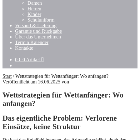
Damen
Herren
Kinder
Schuluniform
Versand & Lieferung
Garantie und Rückgabe
Über das Unternehmen
Termin Kalender
Kontakte
0
€
0 Artikel
Start
/
Wettstrategien für Wettanfänger: Wo anfangen?
Veröffentlicht am
16.06.2025
von
Wettstrategien für Wettanfänger: Wo
anfangen?
Das eigentliche Problem: Verlorene
Einsätze, keine Struktur
Du hast das Spielfeld betreten, das Adrenalin schlägt, doch das