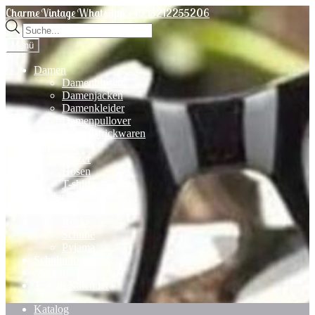
Zur
Zum
Charme Vintage WhatsApp +49 15212255206
Navigation
Inhalt
Products
springen
springen
search
Menü
Damen
Damenblusen
Damenjacken
Damenkleider
Damenpullover
Damenstrickwaren
Herren
Blazer
Hosen
T-shirts
Kinder
Mäntel
Röcke
Schuhe
Pyjama
Schuluniform
Marken
Termin Kalender
Katalog