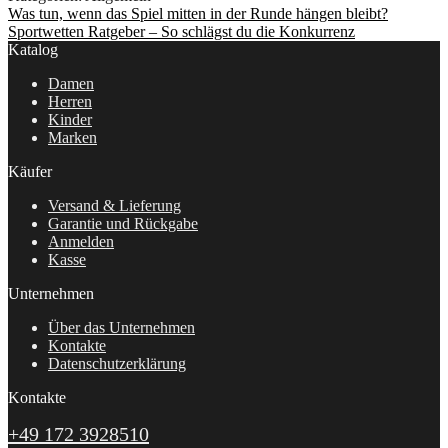
Beitragsnavigation
Vorheriger
Was tun, wenn das Spiel mitten in der Runde hängen bleibt?
Beitrag:
Nächster
Sportwetten Ratgeber – So schlägst du die Konkurrenz
Beitrag:
Katalog
Damen
Herren
Kinder
Marken
Käufer
Versand & Lieferung
Garantie und Rückgabe
Anmelden
Kasse
Unternehmen
Über das Unternehmen
Kontakte
Datenschutzerklärung
Kontakte
+49 172 3928510