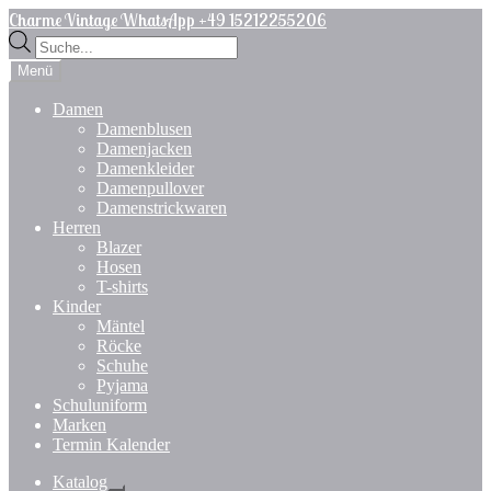
Zur
Zum
Charme Vintage WhatsApp +49 15212255206
Navigation
Inhalt
Products
springen
springen
search
Menü
Damen
Damenblusen
Damenjacken
Damenkleider
Damenpullover
Damenstrickwaren
Herren
Blazer
Hosen
T-shirts
Kinder
Mäntel
Röcke
Schuhe
Pyjama
Schuluniform
Marken
Termin Kalender
Katalog