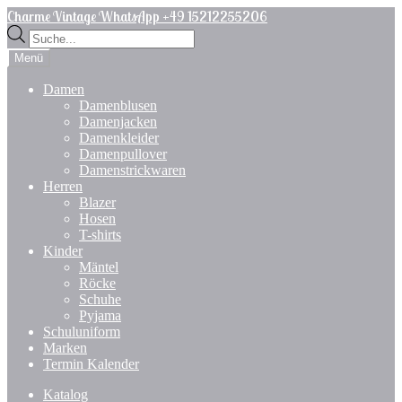
Zur
Zum
Charme Vintage WhatsApp +49 15212255206
Navigation
Inhalt
Products
springen
springen
search
Menü
Damen
Damenblusen
Damenjacken
Damenkleider
Damenpullover
Damenstrickwaren
Herren
Blazer
Hosen
T-shirts
Kinder
Mäntel
Röcke
Schuhe
Pyjama
Schuluniform
Marken
Termin Kalender
Katalog