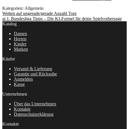
Kategorien: Allgemein
Beitragsnavigation
Vorheriger
Wetten auf ungerade/gerade Anzahl Tore
Beitrag:
Nächster
ai 1. Bundesliga Tipps – Die KI-Formel für deine Spielvorhersage
Beitrag:
Katalog
Damen
Herren
Kinder
Marken
Käufer
Versand & Lieferung
Garantie und Rückgabe
Anmelden
Kasse
Unternehmen
Über das Unternehmen
Kontakte
Datenschutzerklärung
Kontakte