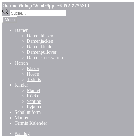
Zur
Zum
Charme Vintage WhatsApp +49 15212255206
Navigation
Inhalt
Products
springen
springen
search
Menü
Damen
Damenblusen
Damenjacken
Damenkleider
Damenpullover
Damenstrickwaren
Herren
Blazer
Hosen
T-shirts
Kinder
Mäntel
Röcke
Schuhe
Pyjama
Schuluniform
Marken
Termin Kalender
Katalog