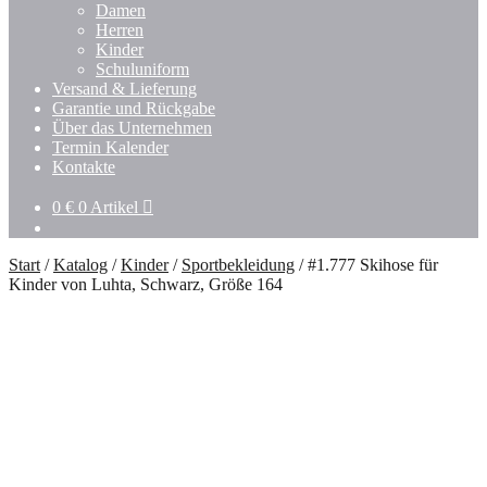
Damen
Herren
Kinder
Schuluniform
Versand & Lieferung
Garantie und Rückgabe
Über das Unternehmen
Termin Kalender
Kontakte
0
€
0 Artikel
Start
/
Katalog
/
Kinder
/
Sportbekleidung
/
#1.777 Skihose für
Kinder von Luhta, Schwarz, Größe 164