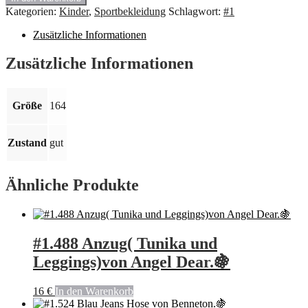
für
Kategorien:
Kinder
,
Sportbekleidung
Schlagwort:
#1
Kinder
von
Zusätzliche Informationen
Luhta,
Schwarz,
Zusätzliche Informationen
Größe
164
Menge
Größe
164
Zustand
gut
Ähnliche Produkte
#1.488 Anzug( Tunika und
Leggings)von Angel Dear.🍇
16
€
In den Warenkorb