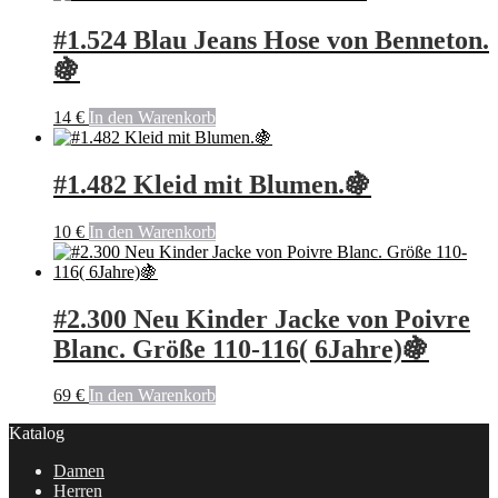
#1.524 Blau Jeans Hose von Benneton.
🍇
14
€
In den Warenkorb
#1.482 Kleid mit Blumen.🍇
10
€
In den Warenkorb
#2.300 Neu Kinder Jacke von Poivre
Blanc. Größe 110-116( 6Jahre)🍇
69
€
In den Warenkorb
Katalog
Damen
Herren