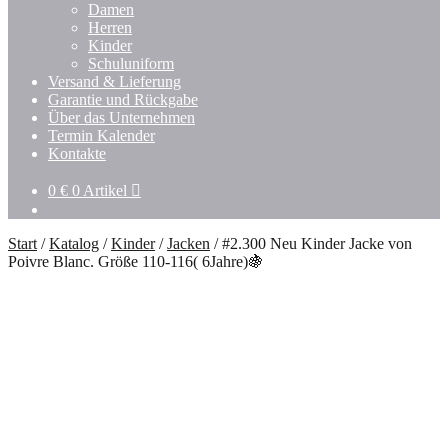
Untermenü
Damen
öffnen
Herren
Kinder
Schuluniform
Versand & Lieferung
Garantie und Rückgabe
Über das Unternehmen
Termin Kalender
Kontakte
0
€
0 Artikel
Start
/
Katalog
/
Kinder
/
Jacken
/
#2.300 Neu Kinder Jacke von
Poivre Blanc. Größe 110-116( 6Jahre)🍇