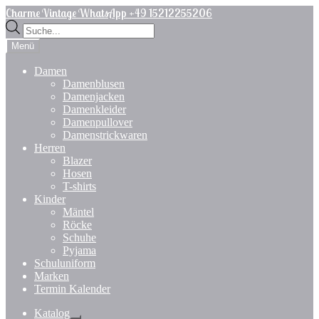
Zur
Zum
Charme Vintage WhatsApp +49 15212255206
Navigation
Inhalt
Products
springen
springen
search
Menü
Damen
Damenblusen
Damenjacken
Damenkleider
Damenpullover
Damenstrickwaren
Herren
Blazer
Hosen
T-shirts
Kinder
Mäntel
Röcke
Schuhe
Pyjama
Schuluniform
Marken
Termin Kalender
Katalog