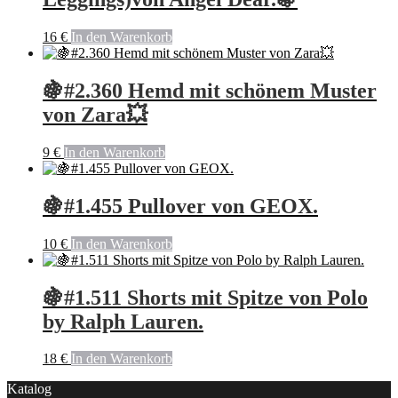
16
€
In den Warenkorb
🍇#2.360 Hemd mit schönem Muster
von Zara💥
9
€
In den Warenkorb
🍇#1.455 Pullover von GEOX.
10
€
In den Warenkorb
🍇#1.511 Shorts mit Spitze von Polo
by Ralph Lauren.
18
€
In den Warenkorb
Katalog