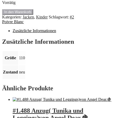
Vorrätig
#2.300
In den Warenkorb
Neu
Kategorien:
Jacken
,
Kinder
Schlagwort:
#2
Kinder
Poivre Blanc
Jacke
von
Zusätzliche Informationen
Poivre
Blanc.
Zusätzliche Informationen
Größe
110-
116(
Größe
110
6Jahre)
🍇
Menge
Zustand
neu
Ähnliche Produkte
#1.488 Anzug( Tunika und
Leggings)von Angel Dear.🍇