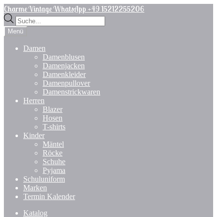
Zur
Zum
Charme Vintage WhatsApp +49 15212255206
Navigation
Inhalt
Products
springen
springen
search
Menü
Damen
Damenblusen
Damenjacken
Damenkleider
Damenpullover
Damenstrickwaren
Herren
Blazer
Hosen
T-shirts
Kinder
Mäntel
Röcke
Schuhe
Pyjama
Schuluniform
Marken
Termin Kalender
Katalog