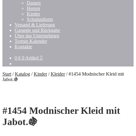
Damen
Herren
Kinder
Schuluniform
Versand & Lieferung
Garantie und Rückgabe
Über das Unternehmen
Termin Kalender
Kontakte
0
€
0 Artikel
Start
/
Katalog
/
Kinder
/
Kleider
/
#1454 Modnischer Kleid mit
Jabot.🍇
#1454 Modnischer Kleid mit
Jabot.🍇