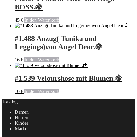
BOSS.🍇
45
€
In den Warenkorb
#1.488 Anzug( Tunika und
Leggings)von Angel Dear.🍇
16
€
In den Warenkorb
#1.539 Velourshose mit Blumen.🍇
10
€
In den Warenkorb
Katalog
Damen
Herren
Kinder
Marken