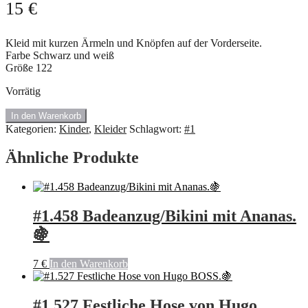
15
€
Kleid mit kurzen Ärmeln und Knöpfen auf der Vorderseite.
Farbe Schwarz und weiß
Größe 122
Vorrätig
#1454
In den Warenkorb
Modnischer
Kategorien:
Kinder
,
Kleider
Schlagwort:
#1
Kleid
mit
Ähnliche Produkte
Jabot.
🍇
Menge
#1.458 Badeanzug/Bikini mit Ananas.
🍇
7
€
In den Warenkorb
#1.527 Festliche Hose von Hugo