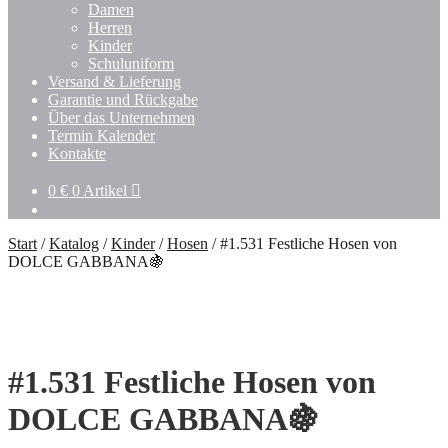
Damen
Herren
Kinder
Schuluniform
Versand & Lieferung
Garantie und Rückgabe
Über das Unternehmen
Termin Kalender
Kontakte
0
€
0 Artikel
Start
/
Katalog
/
Kinder
/
Hosen
/
#1.531 Festliche Hosen von
DOLCE GABBANA🍇
#1.531 Festliche Hosen von
DOLCE GABBANA🍇