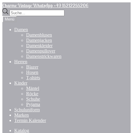
Zur
Zum
Charme Vintage WhatsApp +49 15212255206
Navigation
Inhalt
Products
springen
springen
search
Menü
Damen
Damenblusen
Damenjacken
Damenkleider
Damenpullover
Damenstrickwaren
Herren
Blazer
Hosen
T-shirts
Kinder
Mäntel
Röcke
Schuhe
Pyjama
Schuluniform
Marken
Termin Kalender
Katalog