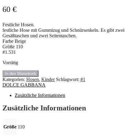
60
€
Festliche Hosen.
festliche Hose mit Gummizug und Schnürsenkeln. Es gibt zwei
Gesäßtaschen und zwei Seitentaschen.
Farbe Beige
Größe 110
#1.531
Vorrätig
#1.531
In den Warenkorb
Festliche
Kategorien:
Hosen
,
Kinder
Schlagwort:
#1
Hosen
DOLCE GABBANA
von
DOLCE
Zusätzliche Informationen
GABBANA
🍇
Zusätzliche Informationen
Menge
Größe
110