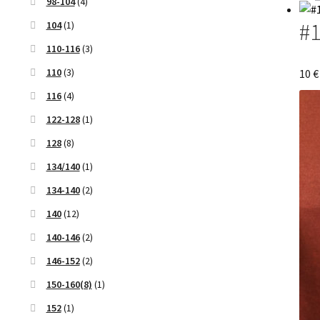
98-104
(4)
#1
104
(1)
110-116
(3)
110
(3)
10
€
116
(4)
122-128
(1)
128
(8)
134/140
(1)
134-140
(2)
140
(12)
140-146
(2)
146-152
(2)
150-160(8)
(1)
152
(1)