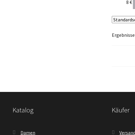
8
€
Ergebnisse
Katalog
Käufer
Damen
Versand