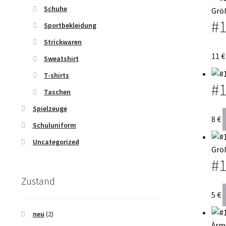
Schuhe
#1
Sportbekleidung
Strickwaren
11
€
Sweatshirt
T-shirts
#1
Taschen
Spielzeuge
8
€
Schuluniform
Uncategorized
#1
Zustand
5
€
neu
(2)