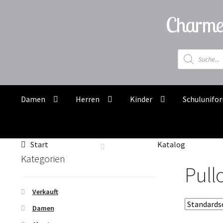
Zur
Zum
Charme
Navigation
Inhalt
springen
springen
Products
search
Damen
Herren
Kinder
Schulunifo
Start
Katalog
Kategorien
Pull
Verkauft
Damen