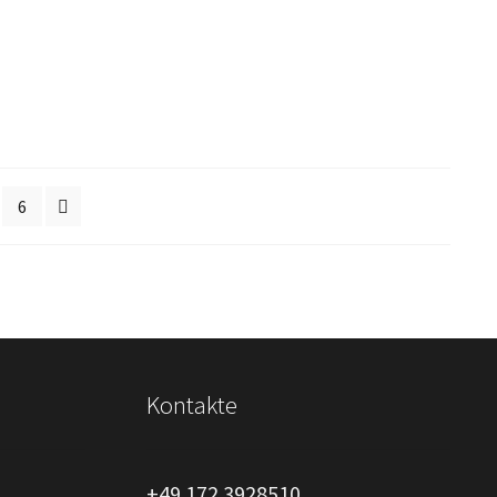
6
Kontakte
+49 172 3928510