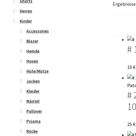
Shorts
Ergebnisse
Herren
Kinder
Accessories
Blazer
# 
Hemde
Hosen
10
€
Hüte/Mütze
Jacken
Kleider
# 
Mäntel
1
Pullover
Pyjama
25
€
Röcke