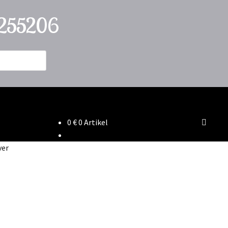
2255206
0
€
0 Artikel
ver