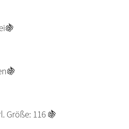
ei🍇
gen🍇
rl. Größe: 116 🍇