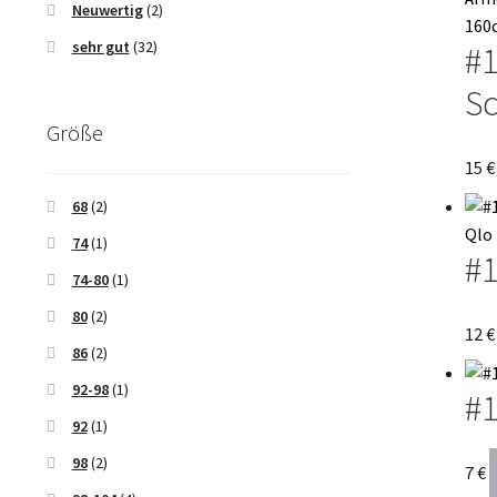
Neuwertig
(2)
sehr gut
(32)
#1
Sc
Größe
15
€
68
(2)
74
(1)
#1
74-80
(1)
80
(2)
12
€
86
(2)
92-98
(1)
#1
92
(1)
98
(2)
7
€