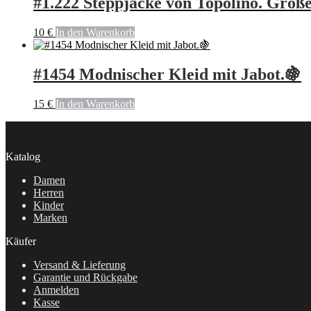
#1.222 Steppjacke von Topolino. Größe
10
€
In den Warenkorb
#1454 Modnischer Kleid mit Jabot.🍇
15
€
In den Warenkorb
Katalog
Damen
Herren
Kinder
Marken
Käufer
Versand & Lieferung
Garantie und Rückgabe
Anmelden
Kasse