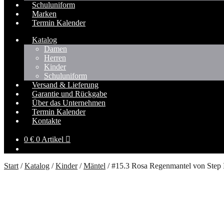
Schuluniform
Marken
Termin Kalender
Katalog
Damen
Herren
Kinder
Schuluniform
Versand & Lieferung
Garantie und Rückgabe
Über das Unternehmen
Termin Kalender
Kontakte
0
€
0 Artikel
Start
/
Katalog
/
Kinder
/
Mäntel
/
#15.3 Rosa Regenmantel von Step 