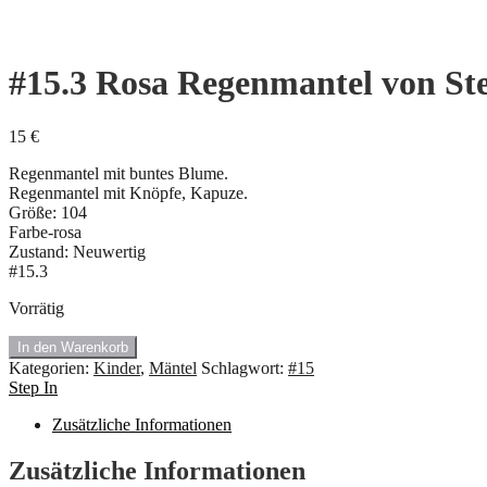
#15.3 Rosa Regenmantel von St
15
€
Regenmantel mit buntes Blume.
Regenmantel mit Knöpfe, Kapuze.
Größe: 104
Farbe-rosa
Zustand: Neuwertig
#15.3
Vorrätig
#15.3
In den Warenkorb
Rosa
Kategorien:
Kinder
,
Mäntel
Schlagwort:
#15
Regenmantel
Step In
von
Step
Zusätzliche Informationen
In.
Größe
Zusätzliche Informationen
104