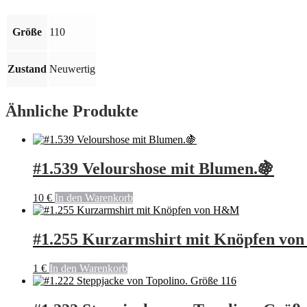
🍇
Menge
Größe
110
Zustand
Neuwertig
Ähnliche Produkte
#1.539 Velourshose mit Blumen.🍇
10
€
In den Warenkorb
#1.255 Kurzarmshirt mit Knöpfen v
1
€
In den Warenkorb