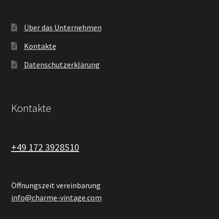
Über das Unternehmen
Kontakte
Datenschutzerklärung
Kontakte
+49 172 3928510
Öffnungszeit vereinbarung
info@charme-vintage.com