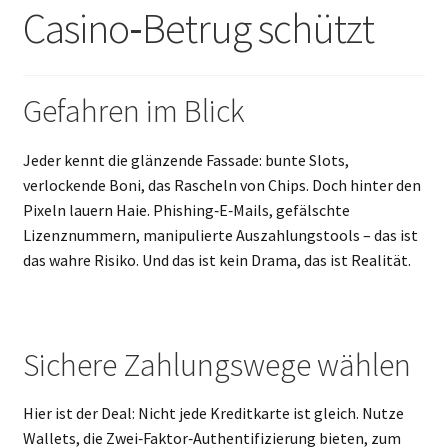
Casino‑Betrug schützt
Termin Kalender
Kontakte
Gefahren im Blick
Jeder kennt die glänzende Fassade: bunte Slots,
verlockende Boni, das Rascheln von Chips. Doch hinter den
Pixeln lauern Haie. Phishing‑E‑Mails, gefälschte
Lizenznummern, manipulierte Auszahlungstools – das ist
das wahre Risiko. Und das ist kein Drama, das ist Realität.
Sichere Zahlungswege wählen
Hier ist der Deal: Nicht jede Kreditkarte ist gleich. Nutze
Wallets, die Zwei‑Faktor‑Authentifizierung bieten, zum