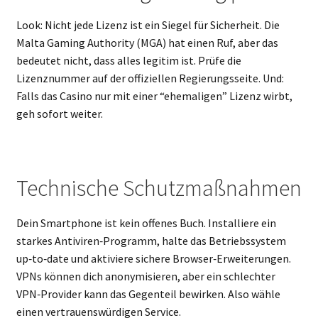
Look: Nicht jede Lizenz ist ein Siegel für Sicherheit. Die
Malta Gaming Authority (MGA) hat einen Ruf, aber das
bedeutet nicht, dass alles legitim ist. Prüfe die
Lizenznummer auf der offiziellen Regierungsseite. Und:
Falls das Casino nur mit einer “ehemaligen” Lizenz wirbt,
geh sofort weiter.
Technische Schutzmaßnahmen
Dein Smartphone ist kein offenes Buch. Installiere ein
starkes Antiviren‑Programm, halte das Betriebssystem
up‑to‑date und aktiviere sichere Browser‑Erweiterungen.
VPNs können dich anonymisieren, aber ein schlechter
VPN‑Provider kann das Gegenteil bewirken. Also wähle
einen vertrauenswürdigen Service.