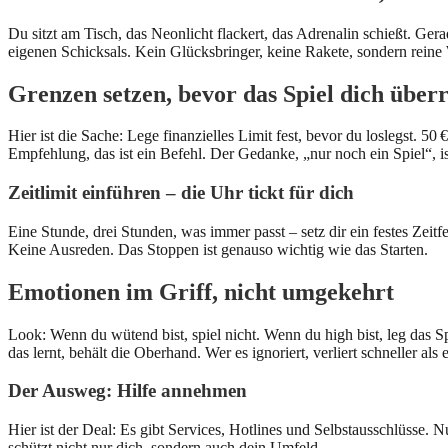
Du sitzt am Tisch, das Neonlicht flackert, das Adrenalin schießt. Gera
eigenen Schicksals. Kein Glücksbringer, keine Rakete, sondern reine W
Grenzen setzen, bevor das Spiel dich überr
Hier ist die Sache: Lege finanzielles Limit fest, bevor du loslegst. 50 
Empfehlung, das ist ein Befehl. Der Gedanke, „nur noch ein Spiel“, ist 
Zeitlimit einführen – die Uhr tickt für dich
Eine Stunde, drei Stunden, was immer passt – setz dir ein festes Zei
Keine Ausreden. Das Stoppen ist genauso wichtig wie das Starten.
Emotionen im Griff, nicht umgekehrt
Look: Wenn du wütend bist, spiel nicht. Wenn du high bist, leg das S
das lernt, behält die Oberhand. Wer es ignoriert, verliert schneller als 
Der Ausweg: Hilfe annehmen
Hier ist der Deal: Es gibt Services, Hotlines und Selbstausschlüsse.
schützt nicht nur dich, sondern auch dein Umfeld.