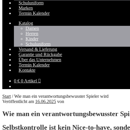
Schuluniform
Marken
Termin Kalender
Katalog
Damen
Herren
Kinder
Schuluniform
Versand & Lieferung
Garantie und Rückgabe
Über das Unternehmen
Termin Kalender
Kontakte
0
€
0 Artikel
Start
/
Wie man ein verantwortungsbewusster Spieler wird
Veröffentlicht am
16.06.2025
von
Wie man ein verantwortungsbewusster Spi
Selbstkontrolle ist kein Nice-to-have, sonde