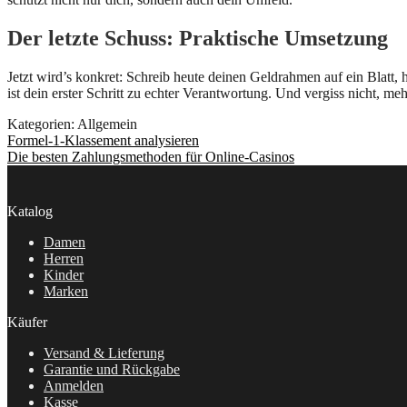
Der letzte Schuss: Praktische Umsetzung
Jetzt wird’s konkret: Schreib heute deinen Geldrahmen auf ein Blatt, 
ist dein erster Schritt zu echter Verantwortung. Und vergiss nicht, meh
Kategorien: Allgemein
Beitragsnavigation
Vorheriger
Formel-1-Klassement analysieren
Beitrag:
Nächster
Die besten Zahlungsmethoden für Online-Casinos
Beitrag:
Katalog
Damen
Herren
Kinder
Marken
Käufer
Versand & Lieferung
Garantie und Rückgabe
Anmelden
Kasse