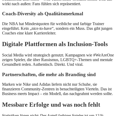
wirkt nach außen: Fans fühlen sich repräsentiert.
Coach‑Diversity als Qualitätsmerkmal
Die NBA hat Mindestquoten für weibliche und farbige Trainer
eingeführt. Kein „nice‑to‑have“, sondern ein Muss. Das gibt jungen
Coaches eine klare Karriereleiter.
Digitale Plattformen als Inclusion‑Tools
Social Media wird strategisch genutzt. Kampagnen wie #WeAreOne
zeigen Spieler, die über Rassismus, LGBTQ+‑Themen und mentale
Gesundheit reden. Authentisch. Direkt. Und viral.
Partnerschaften, die mehr als Branding sind
Marken wie Nike und Adidas liefern nicht nur Schuhe, sie
finanzieren Community‑Zentren in benachteiligten Vierteln. Das ist
Business meets Impact – ein Modell, das nachgeahmt werden sollte.
Messbare Erfolge und was noch fehlt
Statistiken lügen nicht: Der Anteil farbiger Spieler ist um 12 %