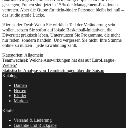
gestiegen, Frauen sind jetzt in 15 % der Management‑Positionen
vertreten. Aber die Quote für nicht‑binäre Personen bleibt bei null –
das ist die große Lücke.
Hier ist der Deal: Wenn Sie wirklich Teil der Veränderung sein
wollen, setzen Sie sofort auf lokale Basketball‑Initiativen, die
Diversität praktisch leben. Unterstützen Sie Programme, die nicht
nur reden, sondern handeln. Und vergessen Sie nicht, Ihre Stimme
online zu nutzen – jede Erwähnung zählt.
Kategorien: Allgemein
Beitragsnavigation
Vorheriger
Teamwechsel: Welche Auswirkungen hat das auf EuroLeague-
Beitrag:
Wetten?
Nächster
Statistische Analyse von Teamleistungen über die Saison
Beitrag:
Katalog
Damen
Herren
Kinder
Marken
Käufer
Versand & Lieferung
Garantie und Rückgabe