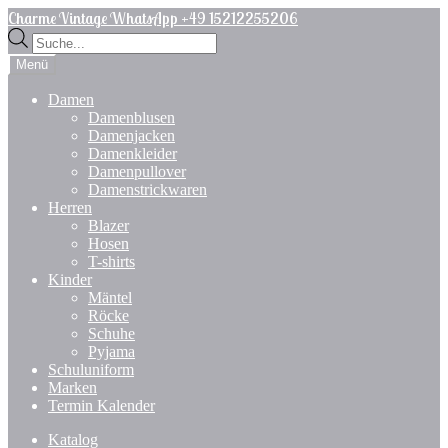
Zur
Zum
Charme Vintage WhatsApp +49 15212255206
Navigation
Inhalt
Products
springen
springen
search
Menü
Damen
Damenblusen
Damenjacken
Damenkleider
Damenpullover
Damenstrickwaren
Herren
Blazer
Hosen
T-shirts
Kinder
Mäntel
Röcke
Schuhe
Pyjama
Schuluniform
Marken
Termin Kalender
Katalog