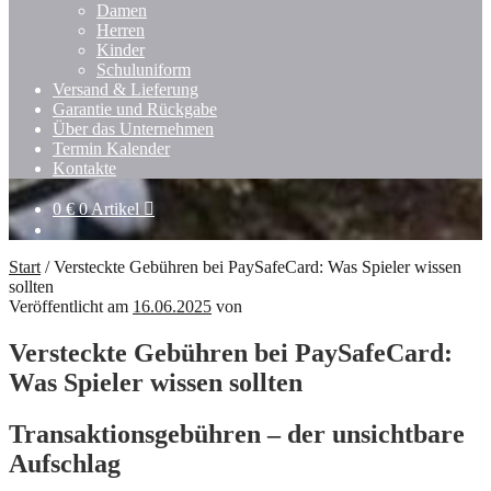
Damen
Herren
Kinder
Schuluniform
Versand & Lieferung
Garantie und Rückgabe
Über das Unternehmen
Termin Kalender
Kontakte
0
€
0 Artikel
Start
/
Versteckte Gebühren bei PaySafeCard: Was Spieler wissen
sollten
Veröffentlicht am
16.06.2025
von
Versteckte Gebühren bei PaySafeCard:
Was Spieler wissen sollten
Transaktionsgebühren – der unsichtbare
Aufschlag