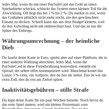
Jedes Mal, wenn du mit einer PaySafeCard das Geld an einen
Spielanbieter schickst, schluckt das System einen kleinen Teil für die
Abwicklung. Oft liegt das bei 1 % bis 2 %. Du merkst es erst, wenn
das Guthaben plötzlich nicht mehr reicht, um den gewünschten
Einsatz zu decken. Schnell kann das aus dem Budget klettern, weil
du den Aufschlag nicht mit einberechnet hast. Und das ist nur die
Spitze des Eisbergs.
Währungsumrechnung – der heimliche
Dieb
Du kaufst deine Karte in Euro, spielst aber auf einer Plattform, die in
einer anderen Währung abrechnet. Jedes Mal, wenn die
PaySafeCard in diese Fremdwährung konvertiert, entsteht ein
Spread, der selten offen kommuniziert wird. Manchmal kostet das
Ganze 3 % extra, ein Aufpreis, den du fast nie siehst. Das ist wie ein
extra Zoll, den du erst am Zielort spürst.
Inaktivitätsgebühren – stille Strafe
Du legst deine Karte für ein paar Wochen beiseite. Noch bevor du
das erste Spiel startest, wird ein kleiner Prozentsatz vom
Restguthaben abgezogen. Grund: Inaktivität. Das ist der