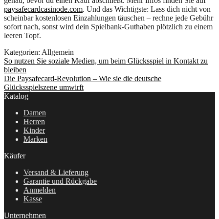
genau, bevor du einen Kauf abschließt. Mehr Infos finden Sie auf
paysafecardcasinode.com
. Und das Wichtigste: Lass dich nicht von
scheinbar kostenlosen Einzahlungen täuschen – rechne jede Gebühr
sofort nach, sonst wird dein Spielbank‑Guthaben plötzlich zu einem
leeren Topf.
Kategorien: Allgemein
Beitragsnavigation
Vorheriger
So nutzen Sie soziale Medien, um beim Glücksspiel in Kontakt zu
Beitrag:
bleiben
Nächster
Die Paysafecard-Revolution – Wie sie die deutsche
Beitrag:
Glücksspielszene umwirft
Katalog
Damen
Herren
Kinder
Marken
Käufer
Versand & Lieferung
Garantie und Rückgabe
Anmelden
Kasse
Unternehmen