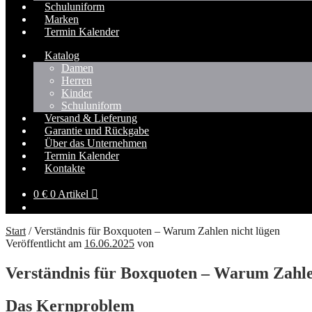
Schuluniform
Marken
Termin Kalender
Katalog
Damen
Herren
Kinder
Schuluniform
Versand & Lieferung
Garantie und Rückgabe
Über das Unternehmen
Termin Kalender
Kontakte
0
€
0 Artikel
Start
/
Verständnis für Boxquoten – Warum Zahlen nicht lügen
Veröffentlicht am
16.06.2025
von
Verständnis für Boxquoten – Warum Zahle
Das Kernproblem