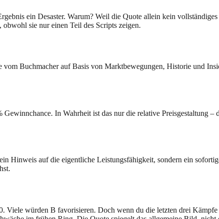
 Ergebnis ein Desaster. Warum? Weil die Quote allein kein vollständiges
 obwohl sie nur einen Teil des Scripts zeigen.
e vom Buchmacher auf Basis von Marktbewegungen, Historie und Insider
% Gewinnchance. In Wahrheit ist das nur die relative Preisgestaltung – 
kein Hinweis auf die eigentliche Leistungsfähigkeit, sondern ein sofort
hst.
80. Viele würden B favorisieren. Doch wenn du die letzten drei Kämpfe
hwäche im frühen Ring. Die Quote spiegelt das allgemeine Bild, nicht 