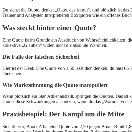
Du siehst die Quote, denkst „Okay, das ist gut“, und plötzlich ist das
Trainer und Analysten interpretieren Boxquoten wie ein offenes Buch,
Was steckt hinter einer Quote?
Eine Quote ist im Grunde ein Ausdruck von Wahrscheinlichkeiten, di
kollektive „Glauben“ wider, nicht die absolute Wahrheit.
Die Falle der falschen Sicherheit
Hier ist der Deal: Eine Quote von 1,50 lässt dich denken, du hast 66 
übersehen.
Wie Marktstimmung die Quote manipuliert
Wenn plötzlich ein Star-Athlet ausfällt, springen die Quoten. Das ist 
kannst diese Schwankungen ausnutzen, wenn du das „Warum“ verste
Praxisbeispiel: Der Kampf um die Mitte
Stell dir vor, Boxer A hat eine Quote von 2,20 gegen Boxer B mit 1,
dann, wenn das Match im dritten Runde endet. B dagegen hat eine Sc