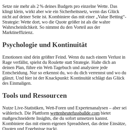
Setze nie mehr als 2 % deines Budgets pro einzelne Wette. Das
klingt klein, wirkt aber wie ein Sicherheitsnetz, wenn das Glück
nicht auf deiner Seite ist. Kombiniere das mit einer „Value Betting“-
Strategie: Wette dort, wo die Quote größer ist als die wahre
Wahrscheinlichkeit. So nimmst du den Vorteil aus der
Marktineffizienz.
Psychologie und Kontinuität
Emotionen sind dein größter Feind. Wenn du nach einem Verlust in
Rage verfällst, spielst du Roulette statt Strategie. Halte dich an
deinen Plan, führe ein Wett-Tagebuch und analysiere jede
Entscheidung. Nur so erkennst du, wo du dich verrennst und wo du
glänzt. Und hier ist der Knackpunkt: Kontinuität schlägt das Glück
des Einmaligen.
Tools und Ressourcen
Nutze Live-Statistiken, Wett-Foren und Expertenanalysen – aber sei
wählerisch. Die Plattform
wettenheutefussballde.com
bietet
maßgeschneiderte Insights, die du sofort umsetzen kannst.
Kombiniere das mit einem eigenen Spreadsheet, das deine Einsätze,
Quoten und Ergebnisse trackt.