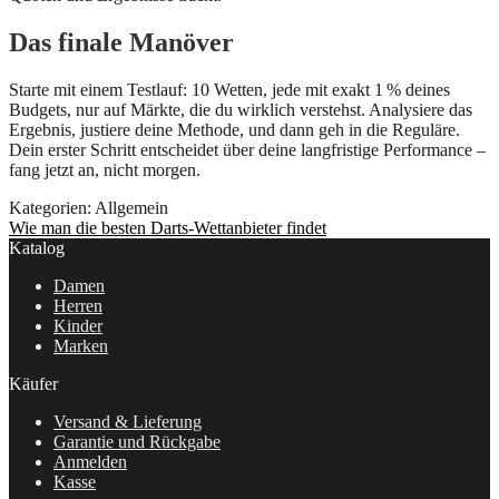
Das finale Manöver
Starte mit einem Testlauf: 10 Wetten, jede mit exakt 1 % deines
Budgets, nur auf Märkte, die du wirklich verstehst. Analysiere das
Ergebnis, justiere deine Methode, und dann geh in die Reguläre.
Dein erster Schritt entscheidet über deine langfristige Performance –
fang jetzt an, nicht morgen.
Kategorien: Allgemein
Beitragsnavigation
Vorheriger
Wie man die besten Darts-Wettanbieter findet
Beitrag:
Katalog
Damen
Herren
Kinder
Marken
Käufer
Versand & Lieferung
Garantie und Rückgabe
Anmelden
Kasse