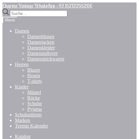
Zur
Zum
Charme Vintage WhatsApp +49 15212255206
Navigation
Inhalt
Products
springen
springen
search
Menü
Damen
Damenblusen
Damenjacken
Damenkleider
Damenpullover
Damenstrickwaren
Herren
Blazer
Hosen
T-shirts
Kinder
Mäntel
Röcke
Schuhe
Pyjama
Schuluniform
Marken
Termin Kalender
Katalog