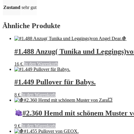
Zustand
sehr gut
Menge
Ähnliche Produkte
#1.488 Anzug( Tunika und Leggings)vo
16
€
In den Warenkorb
#1.449 Pullover für Babys.
8
€
In den Warenkorb
#2.360 Hemd mit schönem Muster v
9
€
In den Warenkorb