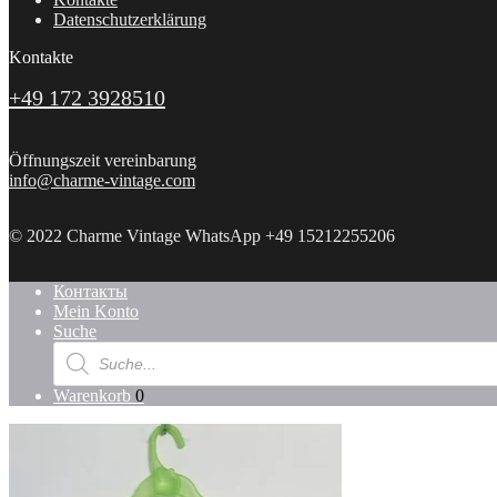
Datenschutzerklärung
Kontakte
+49 172 3928510
Öffnungszeit vereinbarung
info@charme-vintage.com
© 2022 Charme Vintage WhatsApp +49 15212255206
Контакты
Mein Konto
Suche
Products
search
Warenkorb
0