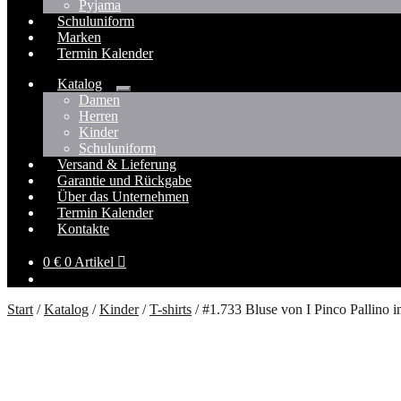
Pyjama
Schuluniform
Marken
Termin Kalender
Katalog
Untermenü
Damen
öffnen
Herren
Kinder
Schuluniform
Versand & Lieferung
Garantie und Rückgabe
Über das Unternehmen
Termin Kalender
Kontakte
0
€
0 Artikel
Start
/
Katalog
/
Kinder
/
T-shirts
/
#1.733 Bluse von I Pinco Pallino 