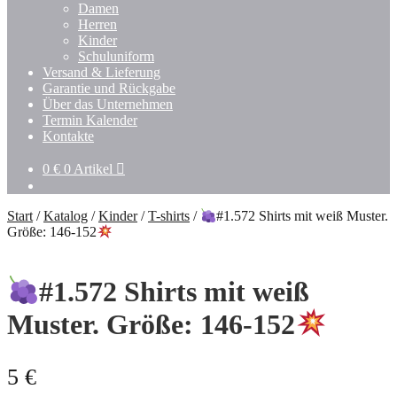
Damen
Herren
Kinder
Schuluniform
Versand & Lieferung
Garantie und Rückgabe
Über das Unternehmen
Termin Kalender
Kontakte
0
€
0 Artikel
Start
/
Katalog
/
Kinder
/
T-shirts
/
#1.572 Shirts mit weiß Muster.
Größe: 146-152
#1.572 Shirts mit weiß
Muster. Größe: 146-152
5
€