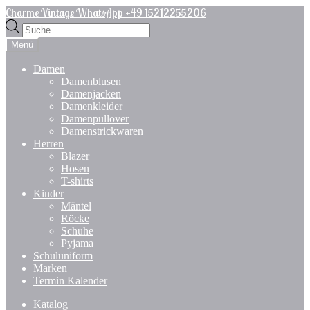
Zur
Zum
Charme Vintage WhatsApp +49 15212255206
Navigation
Inhalt
Products
springen
springen
search
Menü
Damen
Damenblusen
Damenjacken
Damenkleider
Damenpullover
Damenstrickwaren
Herren
Blazer
Hosen
T-shirts
Kinder
Mäntel
Röcke
Schuhe
Pyjama
Schuluniform
Marken
Termin Kalender
Katalog