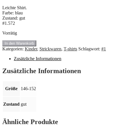
Leichte Shirt.
Farbe: blau
Zustand: gut
#1.572
Vorrätig
In den Warenkorb
#1.572
Kategorien:
Kinder
,
Strickwaren
,
T-shirts
Schlagwort:
#1
Shirts
mit
Zusätzliche Informationen
weiß
Muster.
Zusätzliche Informationen
Größe:
146-
152
Größe
146-152
Menge
Zustand
gut
Ähnliche Produkte