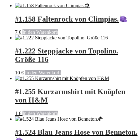
#1.158 Faltenrock von Climpias.
7
€
In den Warenkorb
#1.222 Steppjacke von Topolino.
Größe 116
10
€
In den Warenkorb
#1.255 Kurzarmshirt mit Knöpfen
von H&M
1
€
In den Warenkorb
#1.524 Blau Jeans Hose von Benneton.