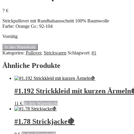
7
€
Strickpullover mit Rundhalsausschnitt 100% Baumwolle
Farbe: Orange Gr.: 92-104
Vorrätig
#1.53
In den Warenkorb
Strickpullover
Kategorien:
Pullover
,
Strickwaren
Schlagwort:
#1
von
Zara
Ähnliche Produkte
🍇
Menge
#1.192 Strickkleid mit kurzen Ärmeln
11
€
In den Warenkorb
#1.78 Strickjacke🍇