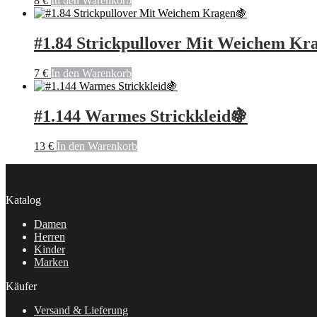
8
€
In den Warenkorb
#1.84 Strickpullover Mit Weichem Kr
7
€
In den Warenkorb
#1.144 Warmes Strickkleid🍇
13
€
In den Warenkorb
Katalog
Damen
Herren
Kinder
Marken
Käufer
Versand & Lieferung