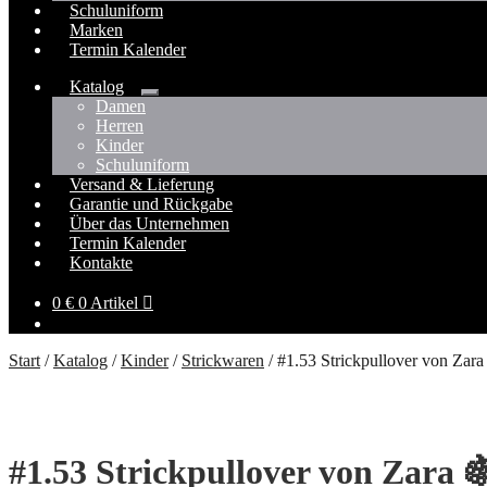
Schuluniform
Marken
Termin Kalender
Katalog
Untermenü
Damen
öffnen
Herren
Kinder
Schuluniform
Versand & Lieferung
Garantie und Rückgabe
Über das Unternehmen
Termin Kalender
Kontakte
0
€
0 Artikel
Start
/
Katalog
/
Kinder
/
Strickwaren
/
#1.53 Strickpullover von Zara
#1.53 Strickpullover von Zara 