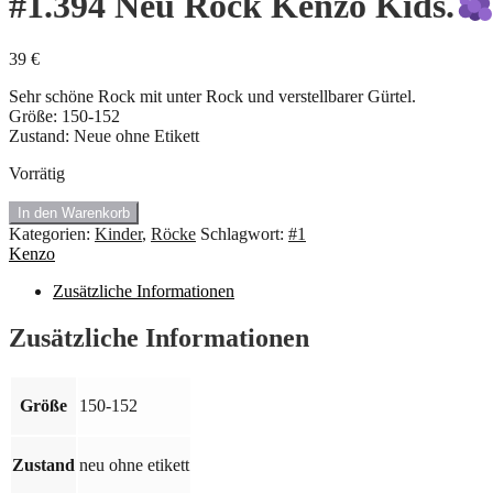
#1.394 Neu Rock Kenzo Kids.
39
€
Sehr schöne Rock mit unter Rock und verstellbarer Gürtel.
Größe: 150-152
Zustand: Neue ohne Etikett
Vorrätig
#1.394
In den Warenkorb
Neu
Kategorien:
Kinder
,
Röcke
Schlagwort:
#1
Rock
Kenzo
Kenzo
Kids.
Zusätzliche Informationen
Menge
Zusätzliche Informationen
Größe
150-152
Zustand
neu ohne etikett