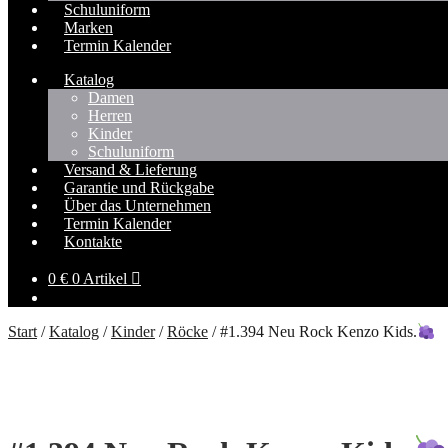
Schuluniform
Marken
Termin Kalender
Katalog
Damen
Herren
Kinder
Schuluniform
Versand & Lieferung
Garantie und Rückgabe
Über das Unternehmen
Termin Kalender
Kontakte
0
€
0 Artikel
Start
/
Katalog
/
Kinder
/
Röcke
/
#1.394 Neu Rock Kenzo Kids.