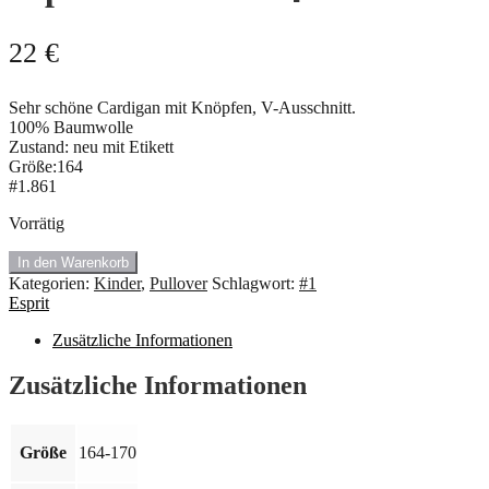
22
€
Sehr schöne Cardigan mit Knöpfen, V-Ausschnitt.
100% Baumwolle
Zustand: neu mit Etikett
Größe:164
#1.861
Vorrätig
#1.861
In den Warenkorb
Neu
Kategorien:
Kinder
,
Pullover
Schlagwort:
#1
Cardigan
Esprit
von
Esprit.
Zusätzliche Informationen
Größe:164
🍇
Zusätzliche Informationen
Menge
Größe
164-170