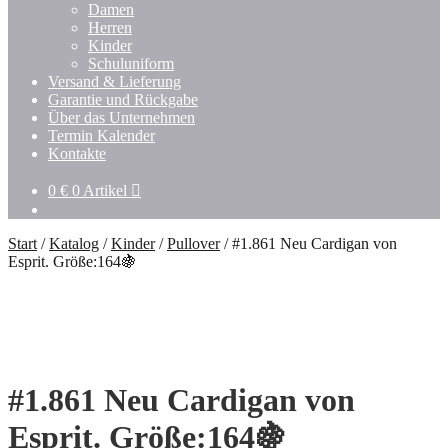
Damen
Herren
Kinder
Schuluniform
Versand & Lieferung
Garantie und Rückgabe
Über das Unternehmen
Termin Kalender
Kontakte
0
€
0 Artikel
Start
/
Katalog
/
Kinder
/
Pullover
/
#1.861 Neu Cardigan von
Esprit. Größe:164🍇
#1.861 Neu Cardigan von
Esprit. Größe:164🍇