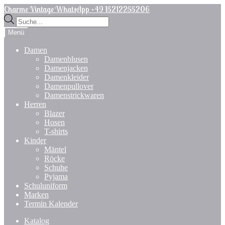
Zur
Zum
Charme Vintage WhatsApp +49 15212255206
Navigation
Inhalt
Products
springen
springen
search
Menü
Damen
Damenblusen
Damenjacken
Damenkleider
Damenpullover
Damenstrickwaren
Herren
Blazer
Hosen
T-shirts
Kinder
Mäntel
Röcke
Schuhe
Pyjama
Schuluniform
Marken
Termin Kalender
Katalog