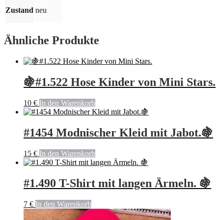
Zustand
neu
Ähnliche Produkte
🍇#1.522 Hose Kinder von Mini Stars.
10
€
In den Warenkorb
#1454 Modnischer Kleid mit Jabot.🍇
15
€
In den Warenkorb
#1.490 T-Shirt mit langen Ärmeln. 🍇
7
€
In den Warenkorb