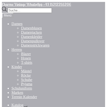
Zur
Zum
Charme Vintage WhatsApp +49 15212255206
Navigation
Inhalt
Products
springen
springen
search
Menü
Damen
Damenblusen
Damenjacken
Damenkleider
Damenpullover
Damenstrickwaren
Herren
Blazer
Hosen
T-shirts
Kinder
Mäntel
Röcke
Schuhe
Pyjama
Schuluniform
Marken
Termin Kalender
Katalog