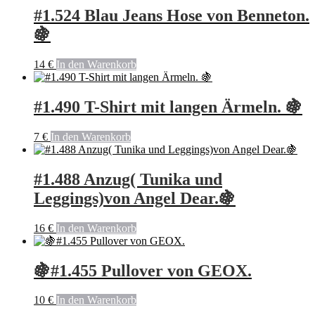
#1.524 Blau Jeans Hose von Benneton.
🍇
14
€
In den Warenkorb
#1.490 T-Shirt mit langen Ärmeln. 🍇
7
€
In den Warenkorb
#1.488 Anzug( Tunika und
Leggings)von Angel Dear.🍇
16
€
In den Warenkorb
🍇#1.455 Pullover von GEOX.
10
€
In den Warenkorb