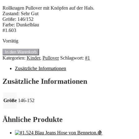
Rollkragen Pullover mit Knöpfen auf der Hals.
Zustand: Sehr Gut
Größe: 146/152
Farbe: Dunkelblau
#1.603
Vorrätig
#1.603
In den Warenkorb
Rollkragen
Kategorien:
Kinder
,
Pullover
Schlagwort:
#1
Pullover.
🍇
Zusätzliche Informationen
Menge
Zusätzliche Informationen
Größe
146-152
Ähnliche Produkte