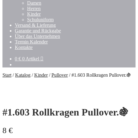
Untermenü
Damen
öffnen
Herren
Kinder
Schuluniform
Versand & Lieferung
Garantie und Rückgabe
Über das Unternehmen
Termin Kalender
Kontakte
0
€
0 Artikel
Start
/
Katalog
/
Kinder
/
Pullover
/
#1.603 Rollkragen Pullover.🍇
#1.603 Rollkragen Pullover.🍇
8
€