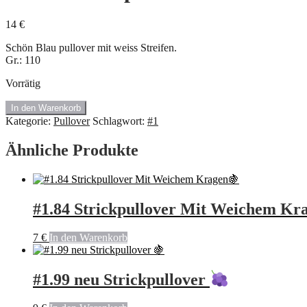
14
€
Schön Blau pullover mit weiss Streifen.
Gr.: 110
Vorrätig
#1.340.
In den Warenkorb
Polo
Kategorie:
Pullover
Schlagwort:
#1
pullover
von
Ähnliche Produkte
Kids
Menge
#1.84 Strickpullover Mit Weichem Kr
7
€
In den Warenkorb
#1.99 neu Strickpullover