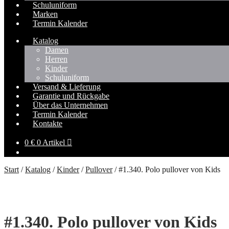
Schuluniform
Marken
Termin Kalender
Katalog
Damen
Herren
Kinder
Schuluniform
Versand & Lieferung
Garantie und Rückgabe
Über das Unternehmen
Termin Kalender
Kontakte
0
€
0 Artikel
Start
/
Katalog
/
Kinder
/
Pullover
/
#1.340. Polo pullover von Kids
#1.340. Polo pullover von Kids