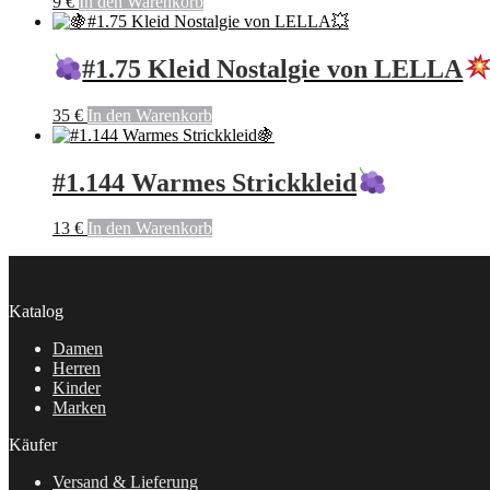
9
€
In den Warenkorb
#1.75 Kleid Nostalgie von LELLA
35
€
In den Warenkorb
#1.144 Warmes Strickkleid
13
€
In den Warenkorb
Katalog
Damen
Herren
Kinder
Marken
Käufer
Versand & Lieferung