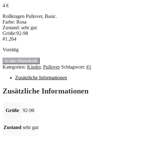
4
€
Rollkragen Pullover, Basic.
Farbe: Rosa
Zustand: sehr gut
Größe:92-98
#1.264
Vorrätig
#1.264
In den Warenkorb
Rollkragen
Kategorien:
Kinder
,
Pullover
Schlagwort:
#1
Pullover.
Größe:
Zusätzliche Informationen
92
🍇
Zusätzliche Informationen
Menge
Größe
92-98
Zustand
sehr gut