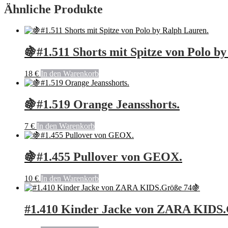
Ähnliche Produkte
🍇#1.511 Shorts mit Spitze von Polo b
18
€
In den Warenkorb
🍇#1.519 Orange Jeansshorts.
7
€
In den Warenkorb
🍇#1.455 Pullover von GEOX.
10
€
In den Warenkorb
#1.410 Kinder Jacke von ZARA KIDS.