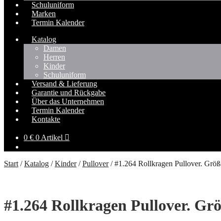
Schuluniform
Marken
Termin Kalender
Katalog
Damen
Herren
Kinder
Schuluniform
Versand & Lieferung
Garantie und Rückgabe
Über das Unternehmen
Termin Kalender
Kontakte
0
€
0 Artikel
Start
/
Katalog
/
Kinder
/
Pullover
/
#1.264 Rollkragen Pullover. Größ
#1.264 Rollkragen Pullover. Grö