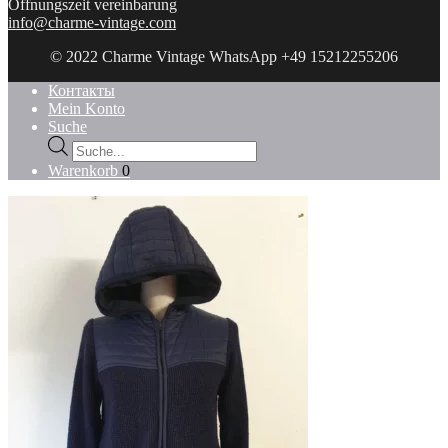
Öffnungszeit vereinbarung
info@charme-vintage.com
© 2022 Charme Vintage WhatsApp +49 15212255206
Контакты
Mein Konto
Suche
Products
search
Warenkorb
0