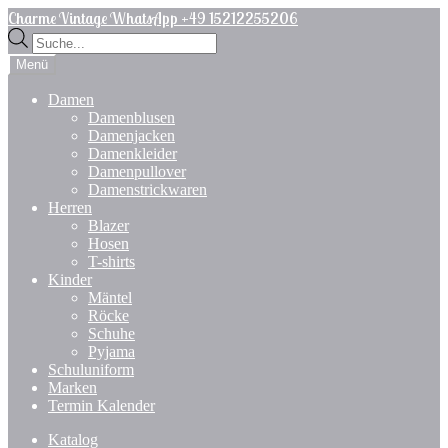
Zur
Zum
Charme Vintage WhatsApp +49 15212255206
Navigation
Inhalt
Products
springen
springen
search
Menü
Damen
Damenblusen
Damenjacken
Damenkleider
Damenpullover
Damenstrickwaren
Herren
Blazer
Hosen
T-shirts
Kinder
Mäntel
Röcke
Schuhe
Pyjama
Schuluniform
Marken
Termin Kalender
Katalog