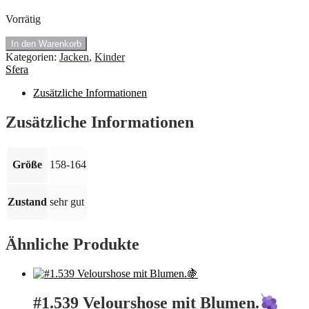
Vorrätig
#1.365
In den Warenkorb
Sweatjacke
Kategorien:
Jacken
,
Kinder
mit
Sfera
Kapuze
von
Zusätzliche Informationen
Sfera.
Größe:
Zusätzliche Informationen
152-
164
Größe
158-164
Menge
Zustand
sehr gut
Ähnliche Produkte
#1.539 Velourshose mit Blumen.