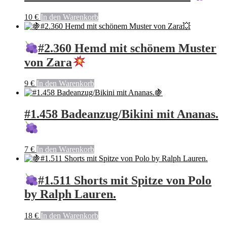
10
€
In den Warenkorb
#2.360 Hemd mit schönem Muster
von Zara
9
€
In den Warenkorb
#1.458 Badeanzug/Bikini mit Ananas.
7
€
In den Warenkorb
#1.511 Shorts mit Spitze von Polo
by Ralph Lauren.
18
€
In den Warenkorb