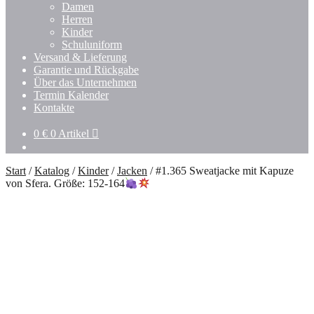
Damen
Herren
Kinder
Schuluniform
Versand & Lieferung
Garantie und Rückgabe
Über das Unternehmen
Termin Kalender
Kontakte
0
€
0 Artikel
Start
/
Katalog
/
Kinder
/
Jacken
/
#1.365 Sweatjacke mit Kapuze
von Sfera. Größe: 152-164