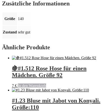
Kanten
Zusätzliche Informationen
von
H&M.
Größe:
Größe
140
140
Menge
Zustand
sehr gut
Ähnliche Produkte
🍇#1.512 Rose Hose für einen
Mädchen. Größe 92
7
€
In den Warenkorb
#1.23 Bluse mit Jabot von Konyali.
Größe:110