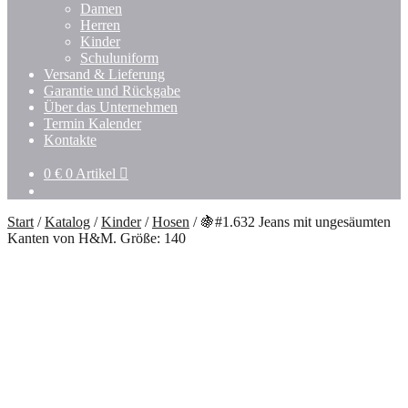
Damen
Herren
Kinder
Schuluniform
Versand & Lieferung
Garantie und Rückgabe
Über das Unternehmen
Termin Kalender
Kontakte
0
€
0 Artikel
Start
/
Katalog
/
Kinder
/
Hosen
/
🍇#1.632 Jeans mit ungesäumten
Kanten von H&M. Größe: 140