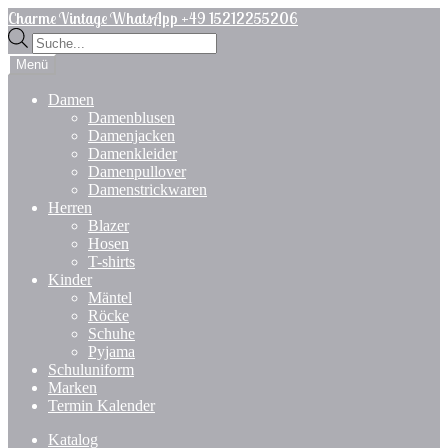
Zur
Zum
Charme Vintage WhatsApp +49 15212255206
Navigation
Inhalt
Products
springen
springen
search
Menü
Damen
Damenblusen
Damenjacken
Damenkleider
Damenpullover
Damenstrickwaren
Herren
Blazer
Hosen
T-shirts
Kinder
Mäntel
Röcke
Schuhe
Pyjama
Schuluniform
Marken
Termin Kalender
Katalog