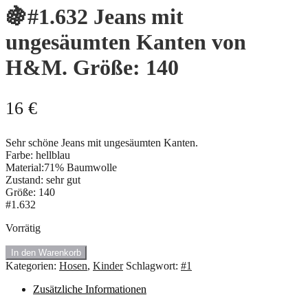
🍇#1.632 Jeans mit
ungesäumten Kanten von
H&M. Größe: 140
16
€
Sehr schöne Jeans mit ungesäumten Kanten.
Farbe: hellblau
Material:71% Baumwolle
Zustand: sehr gut
Größe: 140
#1.632
Vorrätig
🍇
In den Warenkorb
#1.632
Kategorien:
Hosen
,
Kinder
Schlagwort:
#1
Jeans
mit
Zusätzliche Informationen
ungesäumten