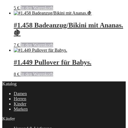
5
€
In den Warenkorb
#1.458 Badeanzug/Bikini mit Ananas.
🍇
7
€
In den Warenkorb
#1.449 Pullover für Babys.
8
€
In den Warenkorb
Katalog
Damen
Herren
Kinder
Marken
Käufer