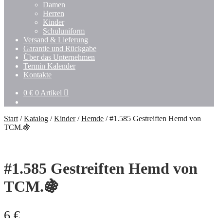
Untermenü
Damen
öffnen
Herren
Kinder
Schuluniform
Versand & Lieferung
Garantie und Rückgabe
Über das Unternehmen
Termin Kalender
Kontakte
0
€
0 Artikel
Start
/
Katalog
/
Kinder
/
Hemde
/
#1.585 Gestreiften Hemd von
TCM.🍇
#1.585 Gestreiften Hemd von
TCM.🍇
6
€