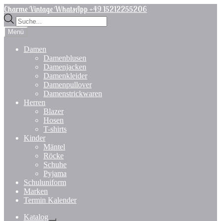
Zur
Zum
Charme Vintage WhatsApp +49 15212255206
Navigation
Inhalt
Products
springen
springen
search
Menü
Damen
Damenblusen
Damenjacken
Damenkleider
Damenpullover
Damenstrickwaren
Herren
Blazer
Hosen
T-shirts
Kinder
Mäntel
Röcke
Schuhe
Pyjama
Schuluniform
Marken
Termin Kalender
Katalog