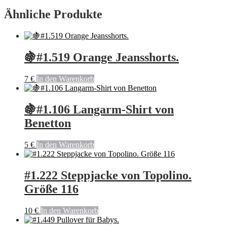
Ähnliche Produkte
🍇#1.519 Orange Jeansshorts.
7
€
In den Warenkorb
🍇#1.106 Langarm-Shirt von
Benetton
5
€
In den Warenkorb
#1.222 Steppjacke von Topolino.
Größe 116
10
€
In den Warenkorb