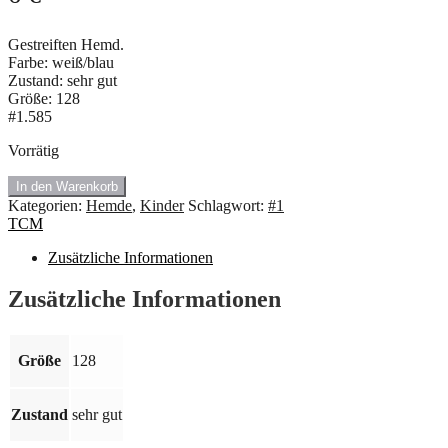
Gestreiften Hemd.
Farbe: weiß/blau
Zustand: sehr gut
Größe: 128
#1.585
Vorrätig
#1.585
In den Warenkorb
Gestreiften
Kategorien:
Hemde
,
Kinder
Schlagwort:
#1
Hemd
TCM
von
TCM.
Zusätzliche Informationen
🍇
Menge
Zusätzliche Informationen
Größe
128
Zustand
sehr gut