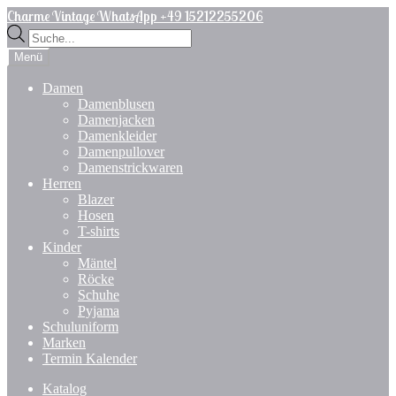
Zur
Zum
Charme Vintage WhatsApp +49 15212255206
Navigation
Inhalt
Products
springen
springen
search
Menü
Damen
Damenblusen
Damenjacken
Damenkleider
Damenpullover
Damenstrickwaren
Herren
Blazer
Hosen
T-shirts
Kinder
Mäntel
Röcke
Schuhe
Pyjama
Schuluniform
Marken
Termin Kalender
Katalog