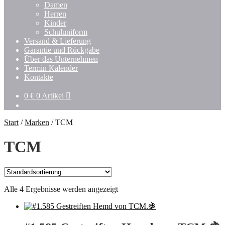
Damen
Herren
Kinder
Schuluniform
Versand & Lieferung
Garantie und Rückgabe
Über das Unternehmen
Termin Kalender
Kontakte
0
€
0 Artikel
Start
/
Marken
/
TCM
TCM
Alle 4 Ergebnisse werden angezeigt