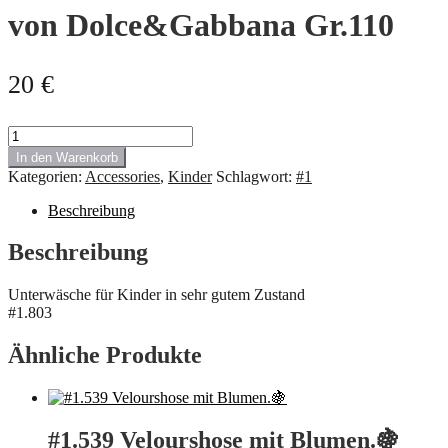
von Dolce&Gabbana Gr.110
20
€
#1.803
Unterwäsche
In den Warenkorb
für
Kategorien:
Accessories
,
Kinder
Schlagwort:
#1
Kinder
von
Beschreibung
Dolce&Gabbana
Gr.110
Beschreibung
Menge
Unterwäsche für Kinder in sehr gutem Zustand
#1.803
Ähnliche Produkte
#1.539 Velourshose mit Blumen.🍇