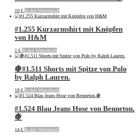
10
€
In den Warenkorb
#1.255 Kurzarmshirt mit Knöpfen
von H&M
1
€
In den Warenkorb
🍇#1.511 Shorts mit Spitze von Polo
by Ralph Lauren.
18
€
In den Warenkorb
#1.524 Blau Jeans Hose von Benneton.
🍇
14
€
In den Warenkorb