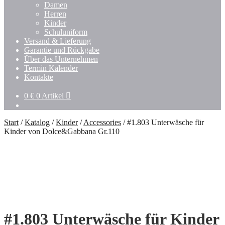
Damen
Herren
Kinder
Schuluniform
Versand & Lieferung
Garantie und Rückgabe
Über das Unternehmen
Termin Kalender
Kontakte
0
€
0 Artikel
Start
/
Katalog
/
Kinder
/
Accessories
/
#1.803 Unterwäsche für
Kinder von Dolce&Gabbana Gr.110
#1.803 Unterwäsche für Kinder