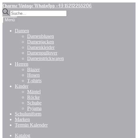
Zur
Zum
Charme Vintage WhatsApp +49 15212255206
Navigation
Inhalt
Products
springen
springen
search
Menü
Damen
Damenblusen
Damenjacken
Damenkleider
Damenpullover
Damenstrickwaren
Herren
Blazer
Hosen
T-shirts
Kinder
Mäntel
Röcke
Schuhe
Pyjama
Schuluniform
Marken
Termin Kalender
Katalog