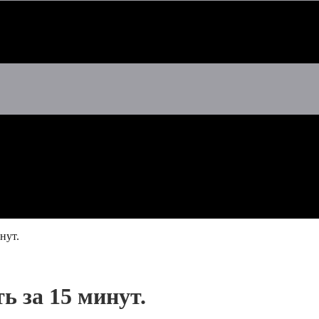
нут.
ь за 15 минут.