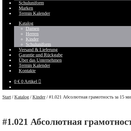
Schuluniform
Marken
Termin Kalender
Katalog
Damen
Herren
Kinder
Schuluniform
Versand & Lieferung
Garantie und Rückgabe
Über das Unternehmen
Termin Kalender
Kontakte
0
€
0 Artikel
Start
/
Katalog
/
Kinder
/
#1.021 Абсолютная грамотность за 15 ми
#1.021 Абсолютная грамотност