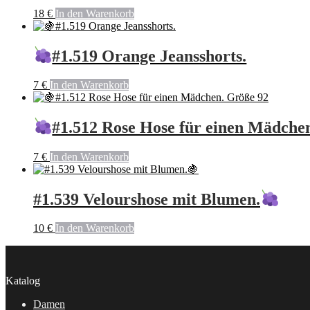
18
€
In den Warenkorb
#1.519 Orange Jeansshorts.
7
€
In den Warenkorb
#1.512 Rose Hose für einen Mädche
7
€
In den Warenkorb
#1.539 Velourshose mit Blumen.
10
€
In den Warenkorb
Katalog
Damen