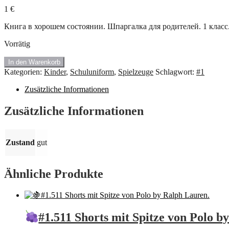
1
€
Книга в хорошем состоянии. Шпаргалка для родителей. 1 класс
Vorrätig
#1.021
In den Warenkorb
Абсолютная
Kategorien:
Kinder
,
Schuluniform
,
Spielzeuge
Schlagwort:
#1
грамотность
за
Zusätzliche Informationen
15
минут.
Zusätzliche Informationen
Menge
Zustand
gut
Ähnliche Produkte
#1.511 Shorts mit Spitze von Polo b