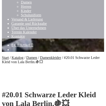
Damen
Herren
Kinder
Schuluniform
Versand & Lieferung
Garantie und Rückgabe
Über das Unternehmen
Termin Kalender
Kontakte
0
€
0 Artikel
Start
/
Katalog
/
Damen
/
Damenkleider
/
#20.01 Schwarze Leder
Kleid von Lala Berlin.🍇💥
#20.01 Schwarze Leder Kleid
von Lala Berlin.🍇💥