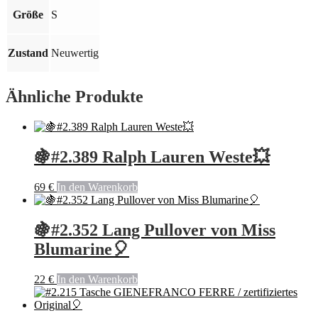
Menge
Größe
S
Zustand
Neuwertig
Ähnliche Produkte
🍇#2.389 Ralph Lauren Weste💥
69
€
In den Warenkorb
🍇#2.352 Lang Pullover von Miss
Blumarine🎈
22
€
In den Warenkorb