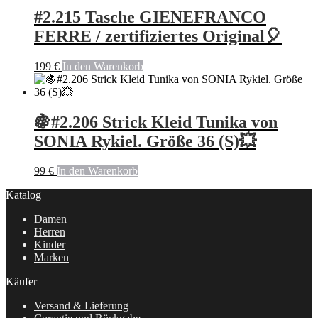
#2.215 Tasche GIENEFRANCO
FERRE / zertifiziertes Original🎈
199
€
In den Warenkorb
🍇#2.206 Strick Kleid Tunika von
SONIA Rykiel. Größe 36 (S)💥
99
€
In den Warenkorb
Katalog
Damen
Herren
Kinder
Marken
Käufer
Versand & Lieferung