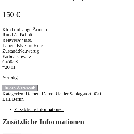
150
€
Kleid mit lange Ärmeln.
Rund Aufschnitt.
Reißverschluss.
Lange: Bis zum Knie.
Zustand:Neuwertig
Farbe: schwarz
Größe:S
#20.01
Vorrätig
#20.01
In den Warenkorb
Schwarze
Kategorien:
Damen
,
Damenkleider
Schlagwort:
#20
Leder
Lala Berlin
Kleid
von
Zusätzliche Informationen
Lala
Berlin.
Zusätzliche Informationen
🍇
💥