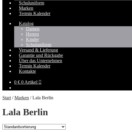
Schuluniform
Marken
Termin Kalender
Katalog
Damen
Herren
Kinder
Schuluniform
Versand & Lieferung
Garantie und Rückgabe
Über das Unternehmen
Termin Kalender
Kontakte
0
€
0 Artikel
Start
/
Marken
/
Lala Berlin
Lala Berlin