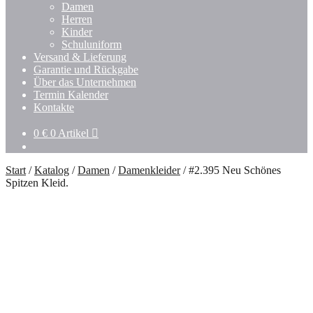
Damen
Herren
Kinder
Schuluniform
Versand & Lieferung
Garantie und Rückgabe
Über das Unternehmen
Termin Kalender
Kontakte
0
€
0 Artikel
Start
/
Katalog
/
Damen
/
Damenkleider
/
#2.395 Neu Schönes
Spitzen Kleid.