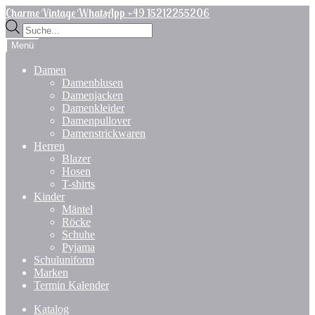
Zur
Zum
Charme Vintage WhatsApp +49 15212255206
Navigation
Inhalt
Products
springen
springen
search
Menü
Damen
Damenblusen
Damenjacken
Damenkleider
Damenpullover
Damenstrickwaren
Herren
Blazer
Hosen
T-shirts
Kinder
Mäntel
Röcke
Schuhe
Pyjama
Schuluniform
Marken
Termin Kalender
Katalog