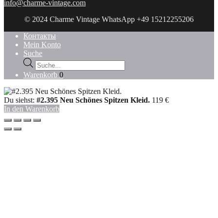
info@charme-vintage.com
© 2024 Charme Vintage WhatsApp +49 15212255206
Контакты
Mein Konto
Suche
Products
search
Warenkorb
0
Du siehst:
#2.395 Neu Schönes Spitzen Kleid.
119
€
In den Warenkorb