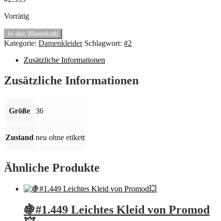
Vorrätig
#2.395
In den Warenkorb
Neu
Kategorie:
Damenkleider
Schlagwort:
#2
Schönes
Spitzen
Zusätzliche Informationen
Kleid.
Menge
Zusätzliche Informationen
Größe
36
Zustand
neu ohne etikett
Ähnliche Produkte
🍇#1.449 Leichtes Kleid von Promod