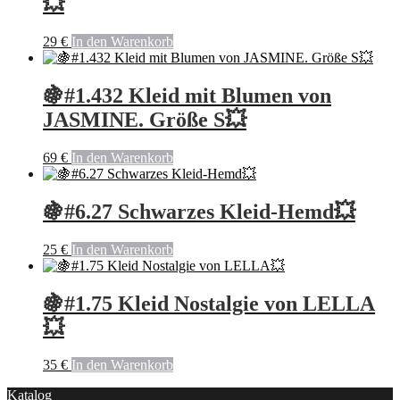
💥
29
€
In den Warenkorb
🍇#1.432 Kleid mit Blumen von
JASMINE. Größe S💥
69
€
In den Warenkorb
🍇#6.27 Schwarzes Kleid-Hemd💥
25
€
In den Warenkorb
🍇#1.75 Kleid Nostalgie von LELLA
💥
35
€
In den Warenkorb
Katalog