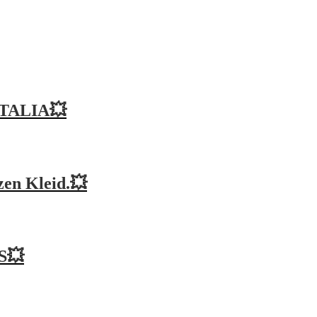
ITALIA💥
en Kleid.💥
 S💥