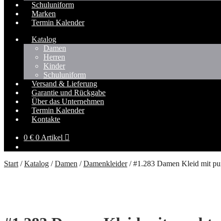
Schuluniform
Marken
Termin Kalender
Katalog
Damen
Herren
Kinder
Schuluniform
Versand & Lieferung
Garantie und Rückgabe
Über das Unternehmen
Termin Kalender
Kontakte
0
€
0 Artikel
Start
/
Katalog
/
Damen
/
Damenkleider
/
#1.283 Damen Kleid mit pun