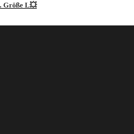
n. Größe L💥