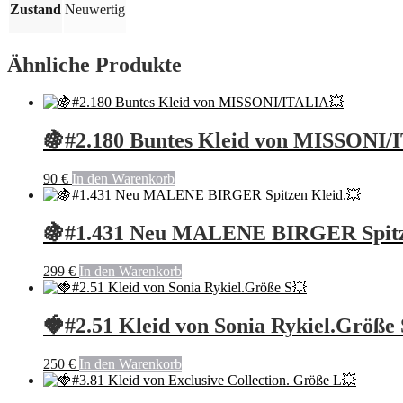
Zustand
Neuwertig
Ähnliche Produkte
🍇#2.180 Buntes Kleid von MISSONI/
90
€
In den Warenkorb
🍇#1.431 Neu MALENE BIRGER Spitz
299
€
In den Warenkorb
🍓#2.51 Kleid von Sonia Rykiel.Größe
250
€
In den Warenkorb