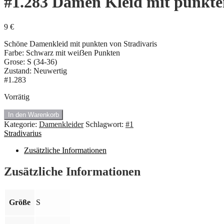
#1.283 Damen Kleid mit punkten
9
€
Schöne Damenkleid mit punkten von Stradivaris
Farbe: Schwarz mit weiẞen Punkten
Grose: S (34-36)
Zustand: Neuwertig
#1.283
Vorrätig
#1.283
In den Warenkorb
Damen
Kategorie:
Damenkleider
Schlagwort:
#1
Kleid
Stradivarius
mit
punkten
Zusätzliche Informationen
von
Stradivarius.
Zusätzliche Informationen
🎈
Menge
Größe
S