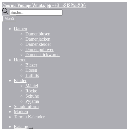
Zur
Zum
Charme Vintage WhatsApp +49 15212255206
Navigation
Inhalt
Products
springen
springen
search
Menü
Damen
Damenblusen
Damenjacken
Damenkleider
Damenpullover
Damenstrickwaren
Herren
Blazer
Hosen
T-shirts
Kinder
Mäntel
Röcke
Schuhe
Pyjama
Schuluniform
Marken
Termin Kalender
Katalog