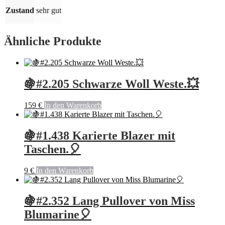
Zustand
sehr gut
Ähnliche Produkte
🍇#2.205 Schwarze Woll Weste.💥
159
€
In den Warenkorb
🍇#1.438 Karierte Blazer mit
Taschen.🎈
9
€
In den Warenkorb
🍇#2.352 Lang Pullover von Miss
Blumarine🎈