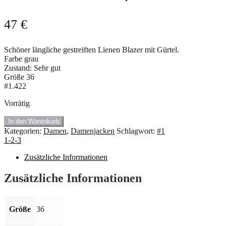
47
€
Schöner längliche gestreiften Lienen Blazer mit Gürtel.
Farbe grau
Zustand: Sehr gut
Größe 36
#1.422
Vorrätig
🍇
In den Warenkorb
#1.422
Kategorien:
Damen
,
Damenjacken
Schlagwort:
#1
Leinen
1-2-3
Jacke
mit
Zusätzliche Informationen
Gürtel
von
Zusätzliche Informationen
1-
2-
3
Größe
36
💥
Menge