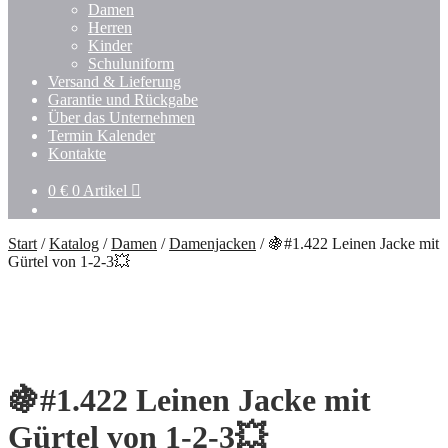
Untermenü
Damen
öffnen
Herren
Kinder
Schuluniform
Versand & Lieferung
Garantie und Rückgabe
Über das Unternehmen
Termin Kalender
Kontakte
0
€
0 Artikel
Start
/
Katalog
/
Damen
/
Damenjacken
/
🍇#1.422 Leinen Jacke mit
Gürtel von 1-2-3💥
🍇#1.422 Leinen Jacke mit
Gürtel von 1-2-3💥