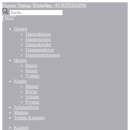
Zur
Zum
Charme Vintage WhatsApp +49 15212255206
Navigation
Inhalt
Products
springen
springen
search
Menü
Damen
Damenblusen
Damenjacken
Damenkleider
Damenpullover
Damenstrickwaren
Herren
Blazer
Hosen
T-shirts
Kinder
Mäntel
Röcke
Schuhe
Pyjama
Schuluniform
Marken
Termin Kalender
Katalog