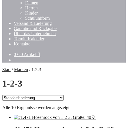
Damen
Herren
Kinder
Schuluniform
Versand & Lieferung
Garantie und Rückgabe
Über das Unternehmen
Termin Kalender
Kontakte
0
€
0 Artikel
Start
/
Marken
/
1-2-3
1-2-3
Alle 10 Ergebnisse werden angezeigt