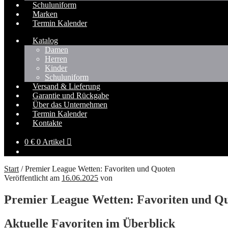
Schuluniform
Marken
Termin Kalender
Katalog
Damen
Herren
Kinder
Schuluniform
Versand & Lieferung
Garantie und Rückgabe
Über das Unternehmen
Termin Kalender
Kontakte
0
€
0 Artikel
Start
/
Premier League Wetten: Favoriten und Quoten
Veröffentlicht am
16.06.2025
von
Premier League Wetten: Favoriten und Q
Aktuelle Favoriten im Überblick