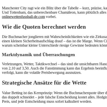
Manchester City ragt wie ein Blitz über die Tabelle – kurz, präzise, 
Und Tottenham, das unberechenbare Chamäleon, kann plötzlich alles ä
onlinewettenfussball-de.com
vorbei.
Wie die Quoten berechnet werden
Die Buchmacher jonglieren mit Wahrscheinlichkeiten wie ein Zirkusar
einen kleinen Sicherheitsaufschlag drauf – das ist die Marge. Wenn Cit
warum scheinbar kleine Unterschiede riesige Gewinne bedeuten könn
Marktdynamik und Überraschungen
Verletzungen, Wetter, Taktikwechsel – das sind die unsichtbaren Hand
von 2,10 auf 3,50. Auch die Fanstimmung kann das Ergebnis beeinflus
verfolgt, kann die volatile Preisbewegung ausnutzen.
Strategische Ansätze für die Wette
Value Betting ist das Kernprinzip: Wenn die Buchmacherquote über dem
das doppelt schneidet – jede falsche Entscheidung kostet alles. Hedgi
Preis, und jede Entscheidung muss sofort kalkuliert werden.