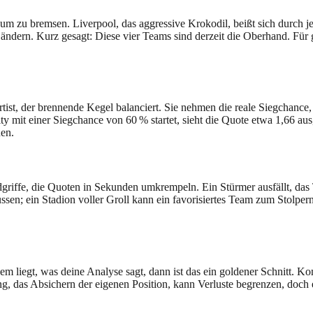
kaum zu bremsen. Liverpool, das aggressive Krokodil, beißt sich durch j
ndern. Kurz gesagt: Diese vier Teams sind derzeit die Oberhand. Für 
tist, der brennende Kegel balanciert. Sie nehmen die reale Siegchanc
y mit einer Siegchance von 60 % startet, sieht die Quote etwa 1,66 aus, 
en.
griffe, die Quoten in Sekunden umkrempeln. Ein Stürmer ausfällt, das T
sen; ein Stadion voller Groll kann ein favorisiertes Team zum Stolpe
 liegt, was deine Analyse sagt, dann ist das ein goldener Schnitt. Kom
ng, das Absichern der eigenen Position, kann Verluste begrenzen, doch e