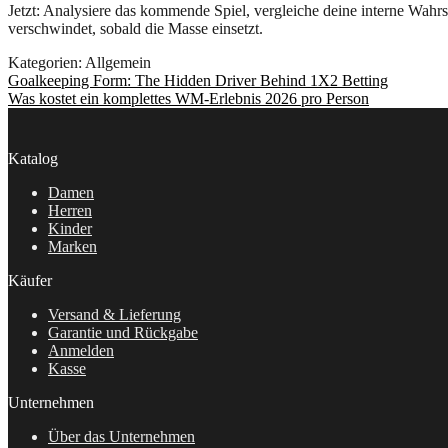
Jetzt: Analysiere das kommende Spiel, vergleiche deine interne Wahr
verschwindet, sobald die Masse einsetzt.
Kategorien: Allgemein
Beitragsnavigation
Vorheriger
Goalkeeping Form: The Hidden Driver Behind 1X2 Betting
Beitrag:
Nächster
Was kostet ein komplettes WM-Erlebnis 2026 pro Person
Beitrag:
Katalog
Damen
Herren
Kinder
Marken
Käufer
Versand & Lieferung
Garantie und Rückgabe
Anmelden
Kasse
Unternehmen
Über das Unternehmen